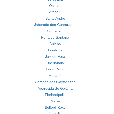
Osasco
Aracaju
Santo André
Jaboatão dos Guararapes
Contagem
Feira de Santana
Cuiabá
Londrina
Juiz de Fora
Uberlândia
Porto Velho
Macapá
Campos dos Goytacazes
Aparecida de Goiânia
Florianópolis
Mauá
Belford Roxo
Joinville