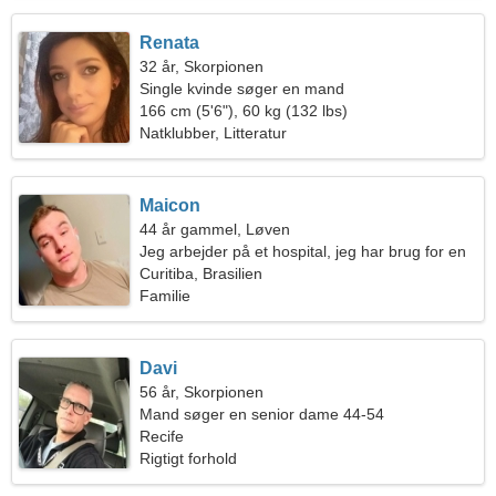
Renata
32 år, Skorpionen
Single kvinde søger en mand
166 cm (5'6"), 60 kg (132 lbs)
Natklubber, Litteratur
Maicon
44 år gammel, Løven
Jeg arbejder på et hospital, jeg har brug for en
glad kvinde
Curitiba, Brasilien
Familie
Davi
56 år, Skorpionen
Mand søger en senior dame 44-54
Recife
Rigtigt forhold