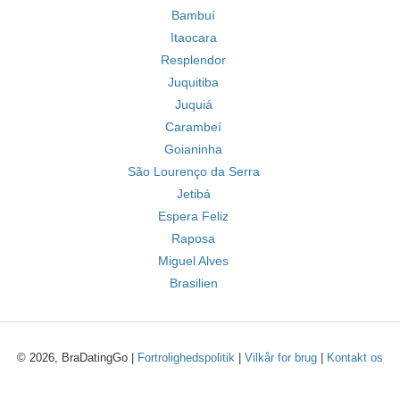
Bambuí
Itaocara
Resplendor
Juquitiba
Juquiá
Carambeí
Goianinha
São Lourenço da Serra
Jetibá
Espera Feliz
Raposa
Miguel Alves
Brasilien
© 2026, BraDatingGo |
Fortrolighedspolitik
|
Vilkår for brug
|
Kontakt os