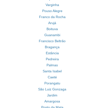
Varginha
Pouso Alegre
Franco da Rocha
Arujá
Boituva
Guanambi
Francisco Beltrão
Bragança
Estância
Pedreira
Palmas
Santa Isabel
Caeté
Porangatu
São Luiz Gonzaga
Jardim
Amargosa
Posto da Mata