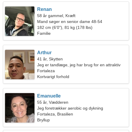
Renan
58 år gammel, Kræft
Mand søger en senior dame 48-54
182 cm (6'0"), 81 kg (178 lbs)
Familie
Arthur
41 år, Skytten
Jeg er tandlæge, jeg har brug for en attraktiv
kvinde
Fortaleza
Kortvarigt forhold
Emanuelle
55 år, Vædderen
Jeg foretrækker aerobic og dykning
Fortaleza, Brasilien
Bryllup