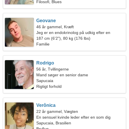
Filosofi, Blues
Geovane
46 år gammel, Kræft
Jeg er en endokrinolog på udkig efter en
energisk kvinde
187 cm (6'2"), 80 kg (176 lbs)
Familie
Rodrigo
56 år, Tvillingerne
Mand søger en senior dame
Sapucaia
Rigtigt forhold
Verônica
22 år gammel, Vægten
En sensuel kvinde leder efter en som dig
Sapucaia, Brasilien
Bryllup