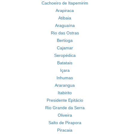
Cachoeiro de Itapemirim
Arapiraca
Atibaia
Araguaína
Rio das Ostras
Bertioga
Cajamar
Seropédica
Batatais
Içara
Inhumas
Ararangua
Itabirito
Presidente Epitácio
Rio Grande da Serra
Oliveira
Salto de Pirapora
Piracaia