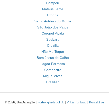
Pompéu
Mateus Leme
Propriá
Santo Antônio do Monte
São João dos Patos
Coronel Vivida
Saubara
Cruzília
Não Me Toque
Bom Jesus do Galho
Lagoa Formosa
Campestre
Miguel Alves
Brasilien
© 2026, BraDatingGo |
Fortrolighedspolitik
|
Vilkår for brug
|
Kontakt os