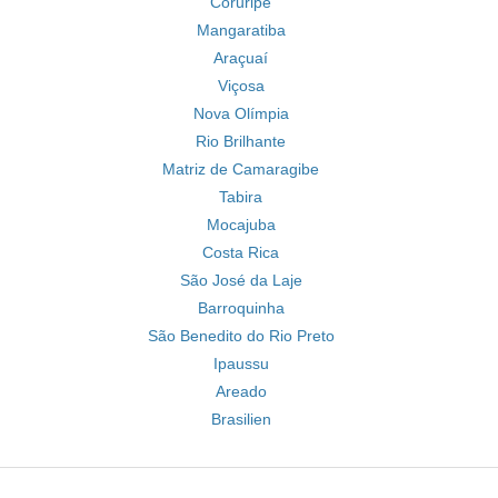
Coruripe
Mangaratiba
Araçuaí
Viçosa
Nova Olímpia
Rio Brilhante
Matriz de Camaragibe
Tabira
Mocajuba
Costa Rica
São José da Laje
Barroquinha
São Benedito do Rio Preto
Ipaussu
Areado
Brasilien