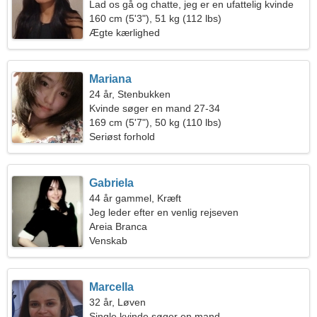
Lad os gå og chatte, jeg er en ufattelig kvinde
160 cm (5'3"), 51 kg (112 lbs)
Ægte kærlighed
Mariana
24 år, Stenbukken
Kvinde søger en mand 27-34
169 cm (5'7"), 50 kg (110 lbs)
Seriøst forhold
Gabriela
44 år gammel, Kræft
Jeg leder efter en venlig rejseven
Areia Branca
Venskab
Marcella
32 år, Løven
Single kvinde søger en mand