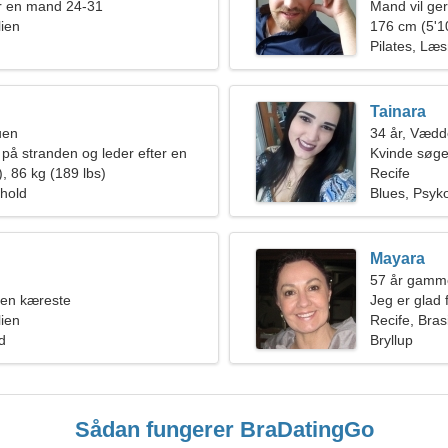
r en mand 24-31
Mand vil ge
lien
176 cm (5'10
Pilates, Læs
Tainara
uen
34 år, Vædd
 på stranden og leder efter en
Kvinde søge
, 86 kg (189 lbs)
Recife
rhold
Blues, Psyko
Mayara
57 år gamme
 en kæreste
Jeg er glad 
lien
Recife, Brasi
ld
Bryllup
Sådan fungerer BraDatingGo