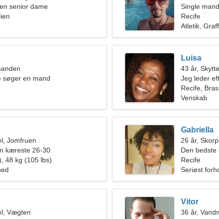
en senior dame
Single mand
lien
Recife
Atletik, Graffi
Luisa
manden
43 år, Skytt
de søger en mand
Jeg leder ef
livet
Recife, Brasi
Venskab
Gabriella
l, Jomfruen
26 år, Skor
en kæreste 26-30
Den bedste k
, 48 kg (105 lbs)
kærlighedsf
Recife
hed
Seriøst forh
Vitor
l, Vægten
36 år, Van