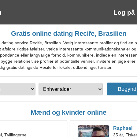
Log på
Gratis online dating Recife, Brasilien
ating service Recife, Brasilien. Vælg interessante profiler og find en 
t afsløre rigtige følelser, vælge interessante kommunikationskanaler og
spondance eller langvarige forhold, kommunikere, indlede en interessan
ge relationer, se profiler af potentielle venner, invitere en pige eller i
dig gratis datingside Recife for lokale, udlændinge, turister.
Mænd og kvinder online
Raphael
, Tvillingerne
35 år, Fiske