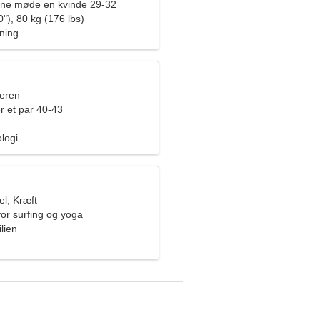
rne møde en kvinde 29-32
"), 80 kg (176 lbs)
ning
eren
r et par 40-43
logi
l, Kræft
for surfing og yoga
lien