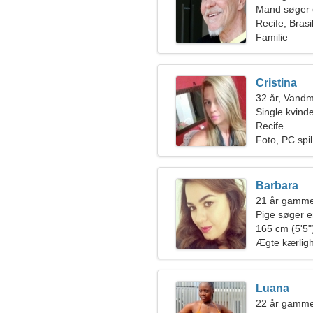
Mand søger 
Recife, Brasi
Familie
Cristina
32 år, Vand
Single kvin
Recife
Foto, PC spil
Barbara
21 år gamme
Pige søger 
165 cm (5'5")
Ægte kærlig
Luana
22 år gamme