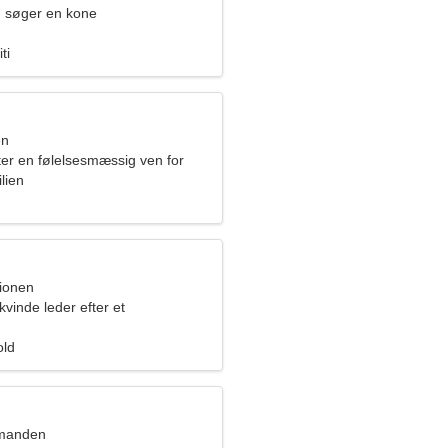
 søger en kone
ti
en
ter en følelsesmæssig ven for
lien
pionen
vinde leder efter et
orhold
old
dmanden