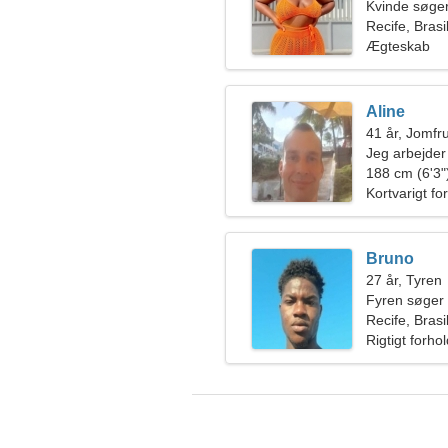
Kvinde søge
Recife, Brasi
Ægteskab
Aline
41 år, Jomfr
Jeg arbejder
glad kvinde
188 cm (6'3")
Kortvarigt fo
Bruno
27 år, Tyren
Fyren søger
Recife, Brasi
Rigtigt forho