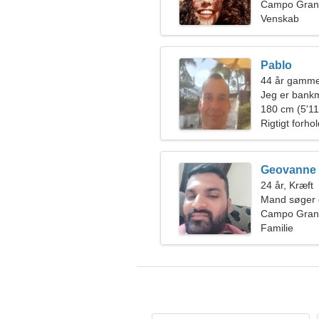
Campo Grand
Venskab
Pablo
44 år gamm
Jeg er bankm
energisk kvi
180 cm (5'11"
Rigtigt forho
Geovanne
24 år, Kræft
Mand søger 
Campo Grand
Familie