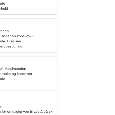
nde
orhold
pionen
 søger en kone 25-29
e, Brasilien
Bjergbestigning
el, Vandmanden
karaoke og koncerter
nde
en
for en dygtig ven til at stå på ski