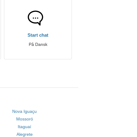
Start chat
På Dansk
Nova Iguaçu
Mossoró
Itaguaí
Alegrete