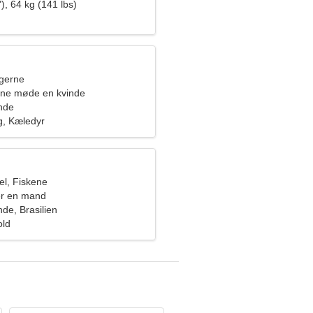
), 64 kg (141 lbs)
ngerne
rne møde en kvinde
nde
g, Kæledyr
l, Fiskene
er en mand
e, Brasilien
old