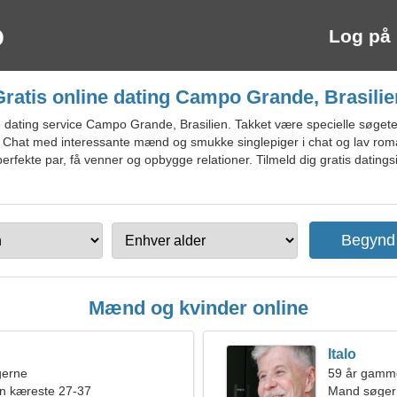
Log på
Gratis online dating Campo Grande, Brasilie
dating service Campo Grande, Brasilien. Takket være specielle søgete
. Chat med interessante mænd og smukke singlepiger i chat og lav roma
perfekte par, få venner og opbygge relationer. Tilmeld dig gratis datin
Mænd og kvinder online
Italo
ngerne
59 år gamm
en kæreste 27-37
Mand søger