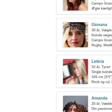
Campo Grand
Ægte kærlig
Giovana
30 år, Vægt
Kvinde søger
Campo Gran
Rugby, Medit
Leticia
32 år, Tyren
Single kvin
165 cm (5'5")
Rock og rul,
Amanda
25 år, Vædd
Din passione