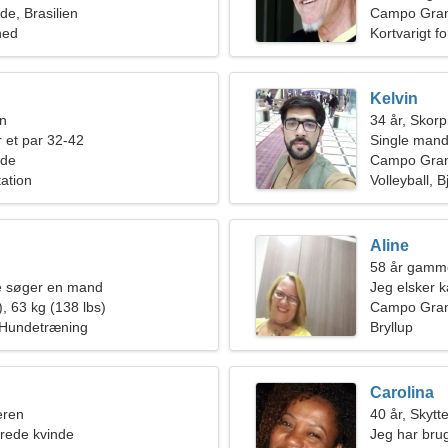
e, Brasilien
Campo Gra
hed
Kortvarigt f
Kelvin
en
34 år, Skor
 et par 32-42
Single mand
de
Campo Grand
ation
Volleyball, 
Aline
58 år gamm
de søger en mand
Jeg elsker 
, 63 kg (138 lbs)
Campo Gra
 Hundetræning
Bryllup
Carolina
eren
40 år, Skytt
rede kvinde
Jeg har brug 