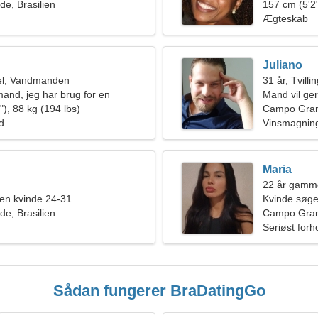
e, Brasilien
sammen
157 cm (5'2"
Ægteskab
Juliano
el, Vandmanden
31 år, Tvilli
and, jeg har brug for en
Mand vil ge
nde
), 88 kg (194 lbs)
Campo Gra
ld
Vinsmagnin
Maria
22 år gamme
en kvinde 24-31
Kvinde søg
e, Brasilien
Campo Grand
Seriøst forh
Sådan fungerer BraDatingGo