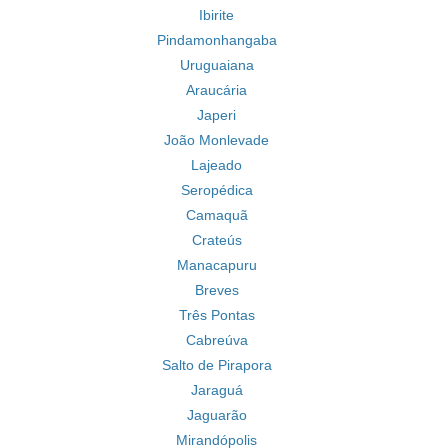
Ibirite
Pindamonhangaba
Uruguaiana
Araucária
Japeri
João Monlevade
Lajeado
Seropédica
Camaquã
Crateús
Manacapuru
Breves
Três Pontas
Cabreúva
Salto de Pirapora
Jaraguá
Jaguarão
Mirandópolis