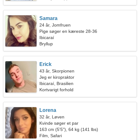
Samara
24 år, Jomfruen
Pige søger en kæreste 28-36
Ibicaraí
Bryllup
Erick
43 år, Skorpionen
Jeg er kiropraktor
Ibicaraí, Brasilien
Kortvarigt forhold
Lorena
32 år, Løven
Kvinde søger et par
163 cm (5'5"), 64 kg (141 lbs)
Film, Safari