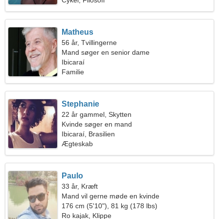
Cykel, Filosofi
Matheus
56 år, Tvillingerne
Mand søger en senior dame
Ibicaraí
Familie
Stephanie
22 år gammel, Skytten
Kvinde søger en mand
Ibicaraí, Brasilien
Ægteskab
Paulo
33 år, Kræft
Mand vil gerne møde en kvinde
176 cm (5'10"), 81 kg (178 lbs)
Ro kajak, Klippe