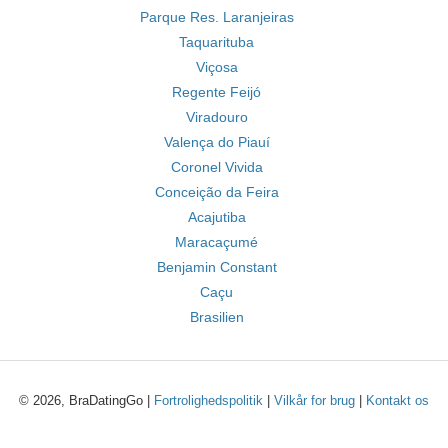
Parque Res. Laranjeiras
Taquarituba
Viçosa
Regente Feijó
Viradouro
Valença do Piauí
Coronel Vivida
Conceição da Feira
Acajutiba
Maracaçumé
Benjamin Constant
Caçu
Brasilien
© 2026, BraDatingGo |
Fortrolighedspolitik
|
Vilkår for brug
|
Kontakt os