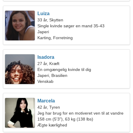
Luiza
33 år, Skytten
Single kvinde søger en mand 35-43
Japeri
Karting, Forretning
Isadora
27 år, Kræft
En omgængelig kvinde til dig
Japeri, Brasilien
Venskab
Marcela
42 år, Tyren
Jeg har brug for en motiveret ven til at vandre
sammen
158 cm (5'3"), 63 kg (138 lbs)
Ægte kærlighed