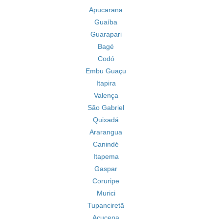
Apucarana
Guaíba
Guarapari
Bagé
Codó
Embu Guaçu
Itapira
Valença
São Gabriel
Quixadá
Ararangua
Canindé
Itapema
Gaspar
Coruripe
Murici
Tupanciretã
Açucena