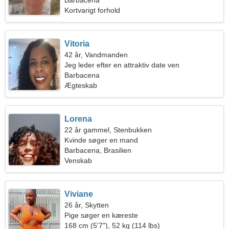
kvinde
Barbacena
Kortvarigt forhold
Vitoria
42 år, Vandmanden
Jeg leder efter en attraktiv date ven
Barbacena
Ægteskab
Lorena
22 år gammel, Stenbukken
Kvinde søger en mand
Barbacena, Brasilien
Venskab
Viviane
26 år, Skytten
Pige søger en kæreste
168 cm (5'7"), 52 kg (114 lbs)