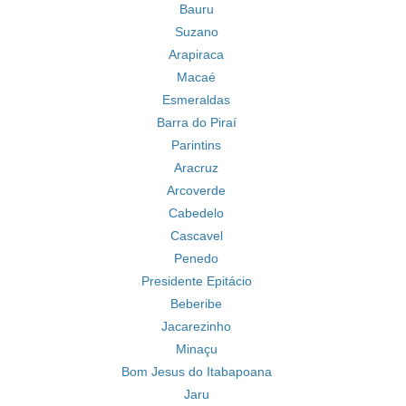
Bauru
Suzano
Arapiraca
Macaé
Esmeraldas
Barra do Piraí
Parintins
Aracruz
Arcoverde
Cabedelo
Cascavel
Penedo
Presidente Epitácio
Beberibe
Jacarezinho
Minaçu
Bom Jesus do Itabapoana
Jaru