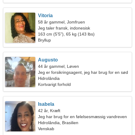
Vitoria
58 år gammel, Jomfruen
Jeg taler fransk, indonesisk
163 cm (5'5"), 65 kg (143 lbs)
Bryllup
Augusto
44 år gammel, Løven
Jeg er forsikringsagent, jeg har brug for en sød
kvinde
Hidrolândia
Kortvarigt forhold
Isabela
42 år, Kræft
Jeg har brug for en følelsesmæssig vandreven
Hidrolândia, Brasilien
Venskab