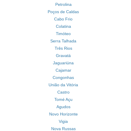
Petrolina
Poços de Caldas
Cabo Frio
Colatina
Timóteo
Serra Talhada
Três Rios
Gravatá
Jaguariúna
Cajamar
Congonhas
União da Vitória
Castro
Tomé Açu
Agudos
Novo Horizonte
Vigia
Nova Russas