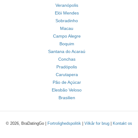
Veranópolis
Elói Mendes
Sobradinho
Macau
Campo Alegre
Boquim
Santana do Acaraú
Conchas
Pradópolis
Carutapera
Pão de Açúcar
Elesbão Veloso
Brasilien
© 2026, BraDatingGo |
Fortrolighedspolitik
|
Vilkår for brug
|
Kontakt os