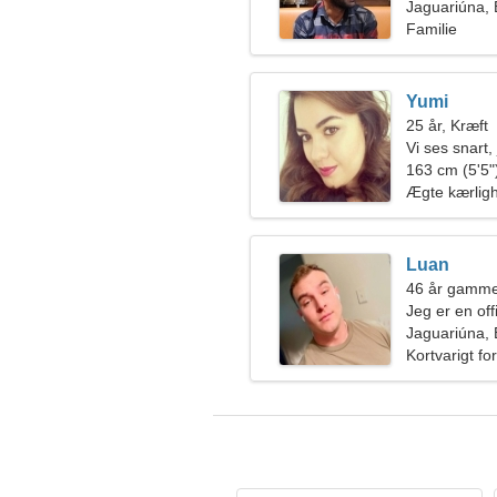
Jaguariúna, 
Familie
Yumi
25 år, Kræft
Vi ses snart,
163 cm (5'5")
Ægte kærlig
Luan
46 år gamme
Jeg er en off
vidunderlig 
Jaguariúna, 
Kortvarigt fo