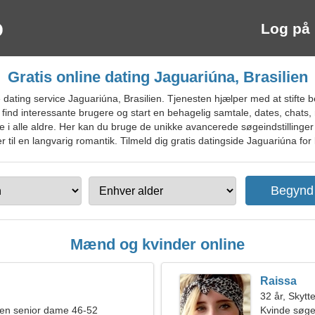
Log på
Gratis online dating Jaguariúna, Brasilien
ating service Jaguariúna, Brasilien. Tjenesten hjælper med at stifte b
ind interessante brugere og start en behagelig samtale, dates, chats, 
re i alle aldre. Her kan du bruge de unikke avancerede søgeindstillinger
il en langvarig romantik. Tilmeld dig gratis datingside Jaguariúna for l
Mænd og kvinder online
Raissa
32 år, Skytt
en senior dame 46-52
Kvinde søge