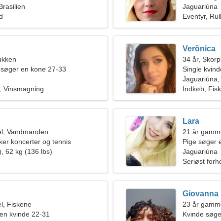
Brasilien
Jaguariúna
ld
Eventyr, Rul
Verônica
ukken
34 år, Skor
 søger en kone 27-33
Single kvin
Jaguariúna, 
g, Vinsmagning
Indkøb, Fisk
Lara
el, Vandmanden
21 år gamm
ker koncerter og tennis
Pige søger 
, 62 kg (136 lbs)
Jaguariúna
Seriøst forh
Giovanna
l, Fiskene
23 år gammel
en kvinde 22-31
Kvinde søg