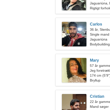
Jaguariúna, 
Rigtigt forho
Carlos
36 år, Stenb
Single mand
Jaguariúna
Bodybuildin
Mary
57 år gamm
Jeg foretræk
174 cm (5'9")
Bryllup
Cristian
22 år gamme
Mand søger 