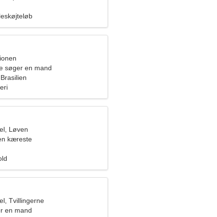
leskøjteløb
pionen
de søger en mand
Brasilien
eri
el, Løven
en kæreste
old
, Tvillingerne
er en mand