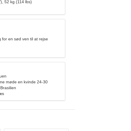
), 52 kg (114 lbs)
 for en sød ven til at rejse
ruen
rne møde en kvinde 24-30
Brasilien
ræs