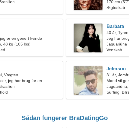
Brasilien
170 cm (5'7"
Ægteskab
Barbara
40 år, Tyren
 jeg er en genert kvinde
Jeg har brug
, 48 kg (105 lbs)
Jaguariúna
hed
Venskab
Jeferson
l, Vægten
31 år, Jomf
icer, jeg har brug for en
Mand vil ge
kvinde
Brasilien
Jaguariúna, 
rhold
Surfing, Bil
Sådan fungerer BraDatingGo