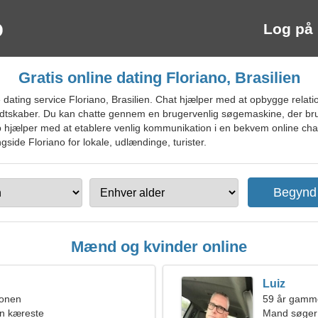
Log på
Gratis online dating Floriano, Brasilien
dating service Floriano, Brasilien. Chat hjælper med at opbygge relati
ndtskaber. Du kan chatte gennem en brugervenlig søgemaskine, der brug
ab hjælper med at etablere venlig kommunikation i en bekvem online cha
gside Floriano for lokale, udlændinge, turister.
Mænd og kvinder online
Luiz
ionen
59 år gamm
en kæreste
Mand søger