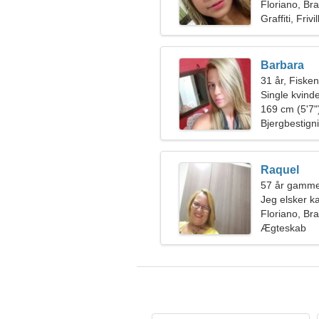
Floriano, Bra
Graffiti, Frivi
Barbara
31 år, Fiske
Single kvin
169 cm (5'7")
Bjergbestign
Raquel
57 år gamm
Jeg elsker k
Floriano, Bra
Ægteskab