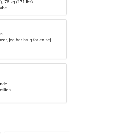
), 78 kg (171 lbs)
Løbe
en
cer, jeg har brug for en sej
inde
silien