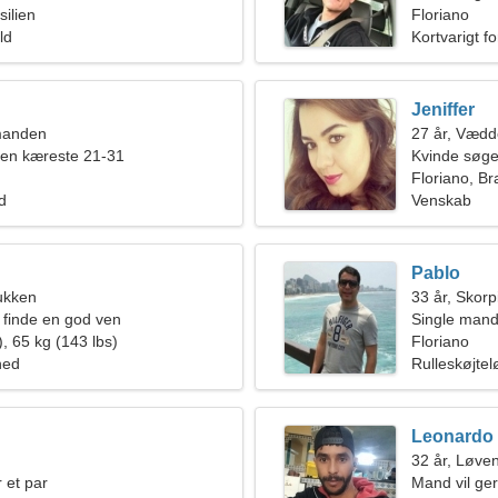
silien
Floriano
ld
Kortvarigt f
Jeniffer
manden
27 år, Vædd
 en kæreste 21-31
Kvinde søg
Floriano, Bra
ld
Venskab
Pablo
ukken
33 år, Skor
e finde en god ven
Single mand
, 65 kg (143 lbs)
Floriano
hed
Rulleskøjtel
Leonardo
32 år, Løve
 et par
Mand vil ge