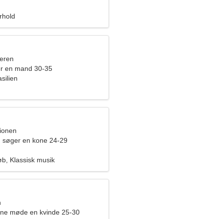
orhold
eren
er en mand 30-35
silien
pionen
 søger en kone 24-29
øb, Klassisk musik
n
rne møde en kvinde 25-30