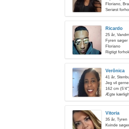
Floriano, Bra
Seriøst forho
Ricardo
25 år, Vand
Fyren søger
Floriano
Rigtigt forho
Verônica
41 år, Stenb
Jeg vil gern
162 cm (5'4")
Ægte kærlig
Vitoria
35 år, Tyren
Kvinde søger