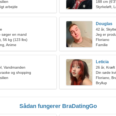
silien
188 cm (6'3"
lligt arbejde
Styrkeløft, 
Douglas
ne
42 år, Skytt
de søger en mand
Jeg er produ
, 56 kg (123 lbs)
kvinde
Floriano
ing, Anime
Familie
Leticia
el, Vandmanden
26 år, Kræft
araoke og shopping
Din søde kv
silien
Floriano, Bra
Bryllup
Sådan fungerer BraDatingGo