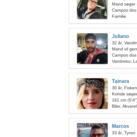
Mand søger 
Campos dos 
Familie
Juliano
32 år, Vand
Mand vil ge
Campos dos
Vandretur, L
Tainara
30 år, Fiske
Kvinde søger
161 cm (5'4")
Biler, Akvarel
Marcos
33 år, Tyren