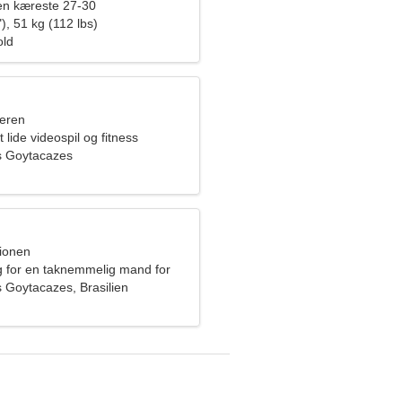
en kæreste 27-30
), 51 kg (112 lbs)
old
eren
 lide videospil og fitness
 Goytacazes
pionen
g for en taknemmelig mand for
Goytacazes, Brasilien