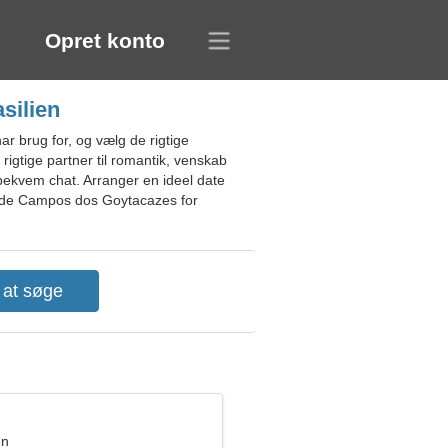
Opret konto
silien
r brug for, og vælg de rigtige
rigtige partner til romantik, venskab
n bekvem chat. Arranger en ideel date
gside Campos dos Goytacazes for
en