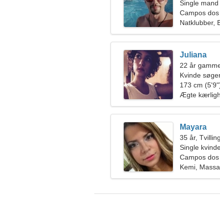
Single mand
Campos dos 
Natklubber, 
Juliana
22 år gamme
Kvinde søge
173 cm (5'9")
Ægte kærlig
Mayara
35 år, Tvilli
Single kvin
Campos dos 
Kemi, Mass