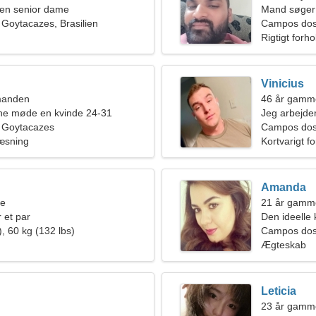
en senior dame
Mand søger 
Goytacazes, Brasilien
Campos dos
Rigtigt forho
Vinicius
manden
46 år gamme
rne møde en kvinde 24-31
Jeg arbejder
 Goytacazes
passioneret
Campos dos 
æsning
Kortvarigt f
Amanda
ne
21 år gamm
 et par
Den ideelle 
, 60 kg (132 lbs)
Campos dos
Ægteskab
Leticia
23 år gamme