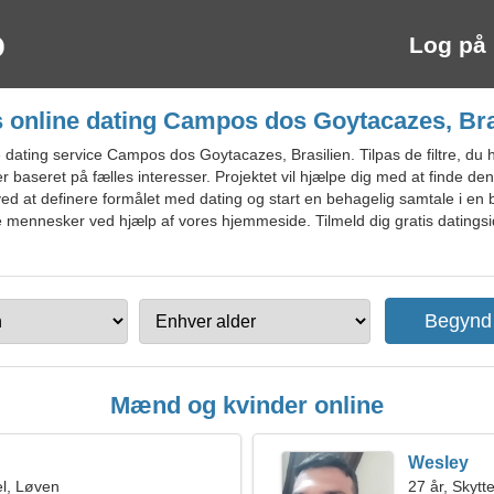
Log på
s online dating Campos dos Goytacazes, Bra
ating service Campos dos Goytacazes, Brasilien. Tilpas de filtre, du ha
 baseret på fælles interesser. Projektet vil hjælpe dig med at finde den 
dig ved at definere formålet med dating og start en behagelig samtale i e
te mennesker ved hjælp af vores hjemmeside. Tilmeld dig gratis datin
Mænd og kvinder online
Wesley
l, Løven
27 år, Skytt