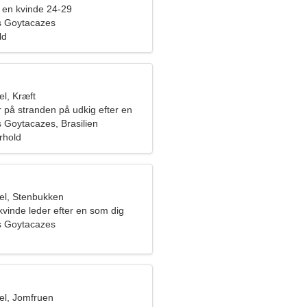
en kvinde 24-29
 Goytacazes
ld
l, Kræft
 på stranden på udkig efter en
 kvinde
Goytacazes, Brasilien
orhold
el, Stenbukken
kvinde leder efter en som dig
 Goytacazes
l, Jomfruen