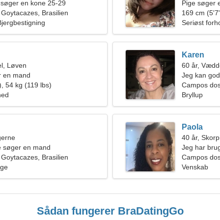
 søger en kone 25-29
Pige søger 
Goytacazes, Brasilien
169 cm (5'7"
Bjergbestigning
Seriøst forh
Karen
l, Løven
60 år, Vædd
r en mand
Jeg kan godt
, 54 kg (119 lbs)
Campos dos
hed
Bryllup
Paola
ngerne
40 år, Skor
de søger en mand
Jeg har bru
Goytacazes, Brasilien
romantik
Campos dos 
age
Venskab
Sådan fungerer BraDatingGo