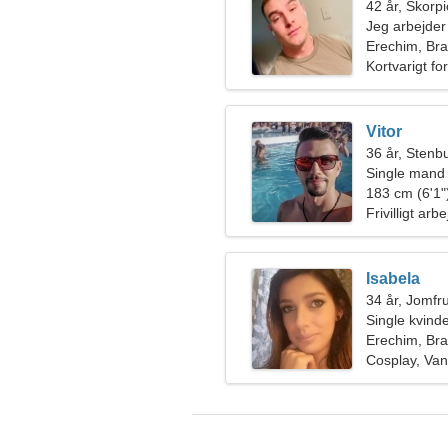
42 år, Skorp
Jeg arbejder 
venlig kvinde
Erechim, Bra
Kortvarigt fo
Vitor
36 år, Stenb
Single mand
183 cm (6'1")
Frivilligt arb
Isabela
34 år, Jomfr
Single kvin
Erechim, Bra
Cosplay, Van