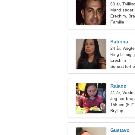
60 år, Tvilli
Mand søger 
Erechim, Bra
Familie
Sabrina
24 år, Vægt
Ring til mig,
Erechim
Seriøst forho
Raiane
41 år, Vædd
Jeg har brug
155 cm (5'2")
Bryllup
Gustavo