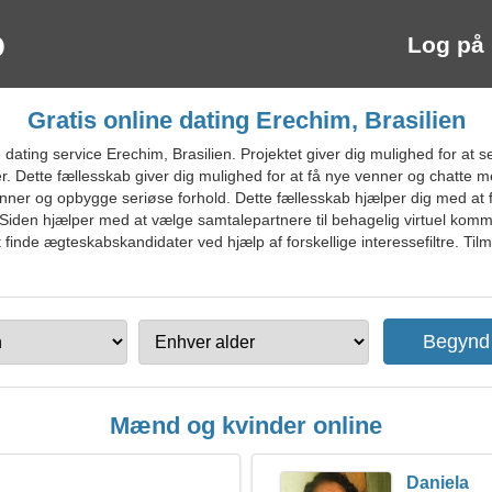
Log på
Gratis online dating Erechim, Brasilien
ating service Erechim, Brasilien. Projektet giver dig mulighed for at se 
. Dette fællesskab giver dig mulighed for at få nye venner og chatte 
e venner og opbygge seriøse forhold. Dette fællesskab hjælper dig med at
iden hjælper med at vælge samtalepartnere til behagelig virtuel kom
finde ægteskabskandidater ved hjælp af forskellige interessefiltre. Tilm
Mænd og kvinder online
Daniela