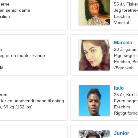
ngerne
55 år, Fiske
en senior dame
Jeg foretræ
silien
Erechim
Venskab
Marcela
en
23 år gamme
 jeg er en munter kvinde
Pige søger 
Erechim, Bra
ld
Ægteskab
Italo
eren
25 år, Kræft
 for en udadvendt mand til dating
Fyren søger
, 69 kg (152 lbs)
Erechim
Rigtigt forho
Junior