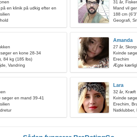
ionen
31 år, Fiske
på en klinik på udkig efter en
Mand vil ge
silien
188 cm (6'3"
rhold
Geografi, 
Amanda
ukken
27 år, Skor
 søger en kone 28-34
Kvinde søg
, 84 kg (185 lbs)
Erechim
ejde, Vandring
Ægte kærli
Lara
uen
32 år, Kræft
de søger en mand 39-41
Kvinde søge
silien
Erechim, Bra
dretur
Natklubber,