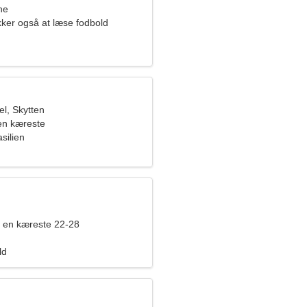
ne
kker også at læse fodbold
l, Skytten
en kæreste
silien
 en kæreste 22-28
ld