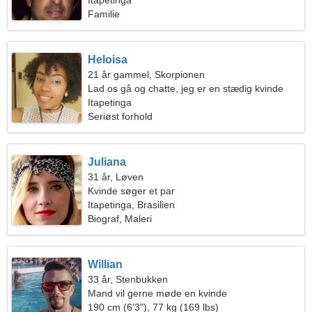
Itapetinga
Familie
Heloisa
21 år gammel, Skorpionen
Lad os gå og chatte, jeg er en stædig kvinde
Itapetinga
Seriøst forhold
Juliana
31 år, Løven
Kvinde søger et par
Itapetinga, Brasilien
Biograf, Maleri
Willian
33 år, Stenbukken
Mand vil gerne møde en kvinde
190 cm (6'3"), 77 kg (169 lbs)