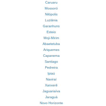
Caruaru
Mossoró
Nilópolis
Luziânia
Garanhuns
Esteio
Moji-Mirim
Abaetetuba
Ariquemes
Capanema
Santiago
Pedreira
Ipiaú
Naviraí
Xanxerê
Jaguariaíva
Jaraguá
Novo Horizonte