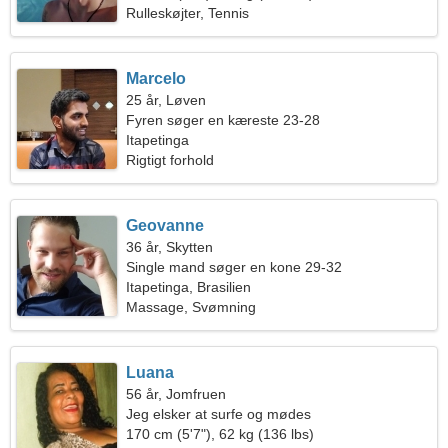
Rulleskøjter, Tennis
Marcelo
25 år, Løven
Fyren søger en kæreste 23-28
Itapetinga
Rigtigt forhold
Geovanne
36 år, Skytten
Single mand søger en kone 29-32
Itapetinga, Brasilien
Massage, Svømning
Luana
56 år, Jomfruen
Jeg elsker at surfe og mødes
170 cm (5'7"), 62 kg (136 lbs)