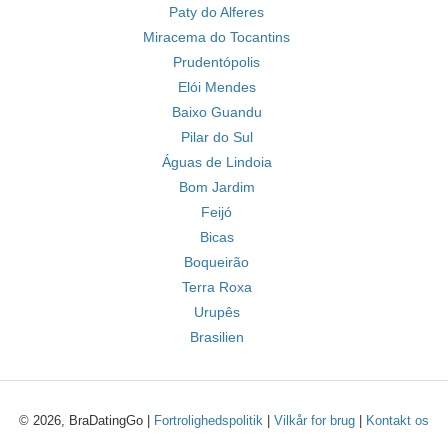
Paty do Alferes
Miracema do Tocantins
Prudentópolis
Elói Mendes
Baixo Guandu
Pilar do Sul
Águas de Lindoia
Bom Jardim
Feijó
Bicas
Boqueirão
Terra Roxa
Urupês
Brasilien
© 2026, BraDatingGo |
Fortrolighedspolitik
|
Vilkår for brug
|
Kontakt os