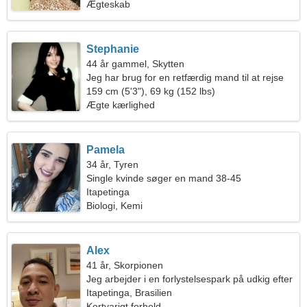
Ægteskab
Stephanie
44 år gammel, Skytten
Jeg har brug for en retfærdig mand til at rejse
sammen
159 cm (5'3"), 69 kg (152 lbs)
Ægte kærlighed
Pamela
34 år, Tyren
Single kvinde søger en mand 38-45
Itapetinga
Biologi, Kemi
Alex
41 år, Skorpionen
Jeg arbejder i en forlystelsespark på udkig efter
en sej kvinde
Itapetinga, Brasilien
Kortvarigt forhold