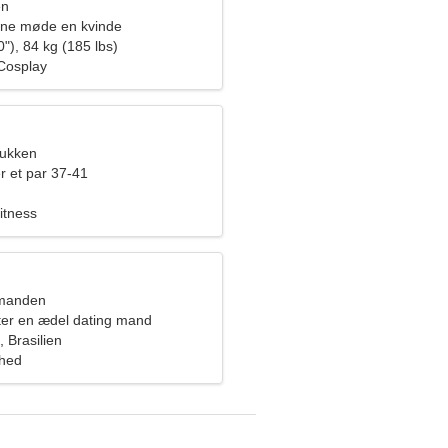
en
rne møde en kvinde
"), 84 kg (185 lbs)
 Cosplay
bukken
r et par 37-41
itness
dmanden
fter en ædel dating mand
 Brasilien
ghed