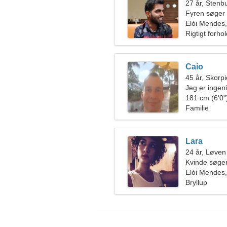
27 år, Stenb
Fyren søger
Elói Mendes,
Rigtigt forho
Caio
45 år, Skorp
Jeg er ingeni
kvinde
181 cm (6'0")
Familie
Lara
24 år, Løven
Kvinde søge
Elói Mendes,
Bryllup