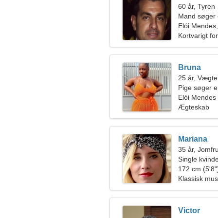
60 år, Tyren
Mand søger 
Elói Mendes,
Kortvarigt fo
Bruna
25 år, Vægt
Pige søger 
Elói Mendes
Ægteskab
Mariana
35 år, Jomfr
Single kvin
172 cm (5'8")
Klassisk mus
Victor