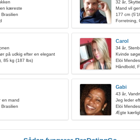
ukken
32 år, Skytt
 en kæreste
Mand vil ge
 Brasilien
177 cm (5'10
ld
Forretning,
Carol
ionen
34 år, Sten
ør på udkig efter en elegant
Kvinde søge
, 85 kg (187 lbs)
Elói Mendes
Håndbold, F
Gabi
43 år, Van
r en mand
Jeg leder e
 Brasilien
Elói Mendes,
Ægte kærli