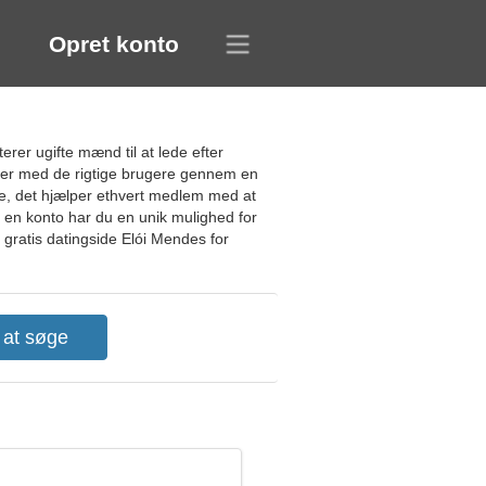
Opret konto
rer ugifte mænd til at lede efter
oner med de rigtige brugere gennem en
e, det hjælper ethvert medlem med at
te en konto har du en unik mulighed for
g gratis datingside Elói Mendes for