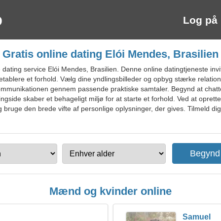
Log på
Gratis online dating Elói Mendes, Brasilien
ating service Elói Mendes, Brasilien. Denne online datingtjeneste invite
etablere et forhold. Vælg dine yndlingsbilleder og opbyg stærke relati
kommunikationen gennem passende praktiske samtaler. Begynd at chatt
ngside skaber et behageligt miljø for at starte et forhold. Ved at opret
g bruge den brede vifte af personlige oplysninger, der gives. Tilmeld di
Mænd og kvinder online
Samuel