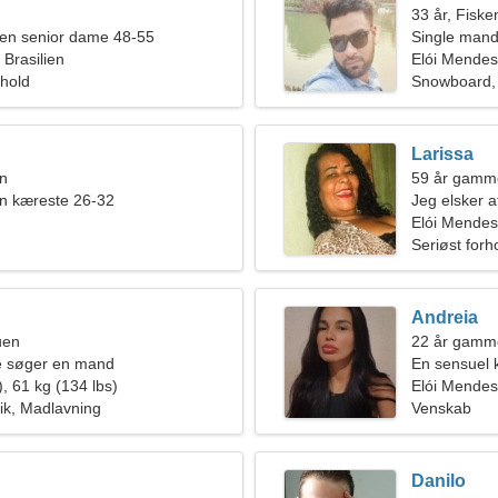
33 år, Fiske
en senior dame 48-55
Single mand
 Brasilien
Elói Mendes
rhold
Snowboard, 
Larissa
en
59 år gamme
en kæreste 26-32
Jeg elsker a
Elói Mendes,
Seriøst forh
Andreia
uen
22 år gammel
de søger en mand
En sensuel k
, 61 kg (134 lbs)
forhold
Elói Mendes
ik, Madlavning
Venskab
Danilo