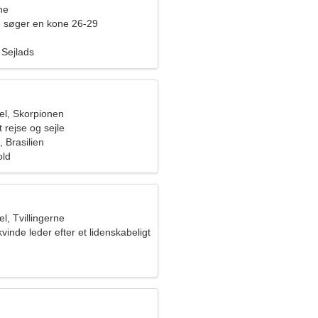
ne
 søger en kone 26-29
Sejlads
l, Skorpionen
t rejse og sejle
 Brasilien
old
, Tvillingerne
vinde leder efter et lidenskabeligt