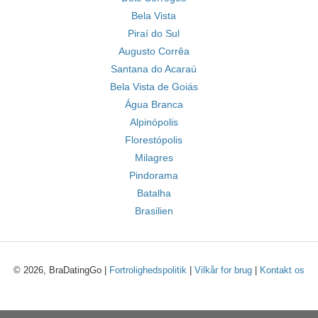
Bela Vista
Piraí do Sul
Augusto Corrêa
Santana do Acaraú
Bela Vista de Goiás
Água Branca
Alpinópolis
Florestópolis
Milagres
Pindorama
Batalha
Brasilien
© 2026, BraDatingGo |
Fortrolighedspolitik
|
Vilkår for brug
|
Kontakt os