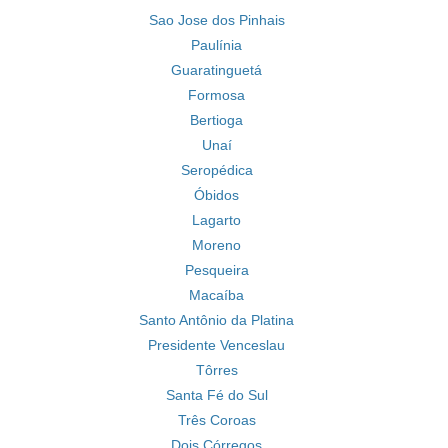
Sao Jose dos Pinhais
Paulínia
Guaratinguetá
Formosa
Bertioga
Unaí
Seropédica
Óbidos
Lagarto
Moreno
Pesqueira
Macaíba
Santo Antônio da Platina
Presidente Venceslau
Tôrres
Santa Fé do Sul
Três Coroas
Dois Córregos