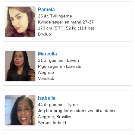
Pamela
25 år, Tvillingerne
Kvinde søger en mand 27-37
170 cm (5'7"), 52 kg (114 lbs)
Bryllup
Marcella
21 år gammel, Løven
Pige søger en kæreste
Alegrete
Venskab
Isabella
44 år gammel, Tyren
Jeg har brug for en stærk ven til at danse
sammen
Alegrete, Brasilien
Seriøst forhold