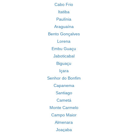
Cabo Frio
Itatiba
Paulínia
Araguaína
Bento Gonçalves
Lorena
Embu Guaçu
Jaboticabal
Biguaçu
Içara
Senhor do Bonfim
Capanema
Santiago
Cametá
Monte Carmelo
Campo Maior
Almenara
Joaçaba