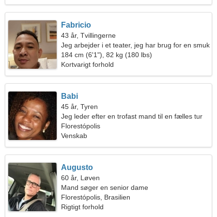
Fabricio
43 år, Tvillingerne
Jeg arbejder i et teater, jeg har brug for en smuk
kvinde
184 cm (6'1"), 82 kg (180 lbs)
Kortvarigt forhold
Babi
45 år, Tyren
Jeg leder efter en trofast mand til en fælles tur
Florestópolis
Venskab
Augusto
60 år, Løven
Mand søger en senior dame
Florestópolis, Brasilien
Rigtigt forhold