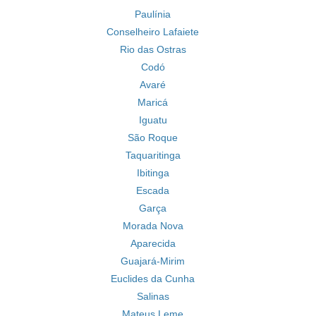
Paulínia
Conselheiro Lafaiete
Rio das Ostras
Codó
Avaré
Maricá
Iguatu
São Roque
Taquaritinga
Ibitinga
Escada
Garça
Morada Nova
Aparecida
Guajará-Mirim
Euclides da Cunha
Salinas
Mateus Leme