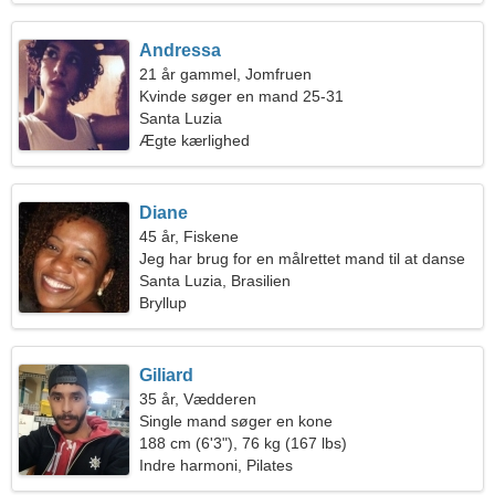
Andressa
21 år gammel, Jomfruen
Kvinde søger en mand 25-31
Santa Luzia
Ægte kærlighed
Diane
45 år, Fiskene
Jeg har brug for en målrettet mand til at danse
sammen
Santa Luzia, Brasilien
Bryllup
Giliard
35 år, Vædderen
Single mand søger en kone
188 cm (6'3"), 76 kg (167 lbs)
Indre harmoni, Pilates