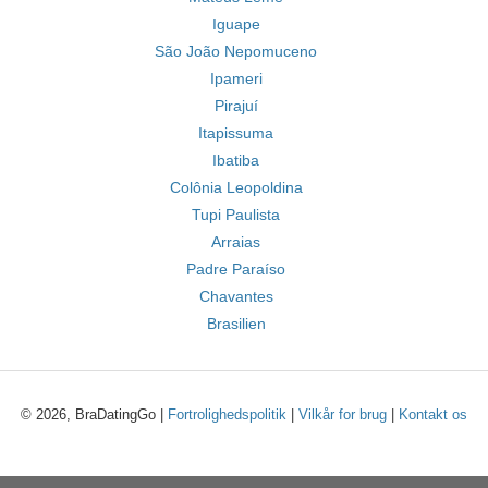
Iguape
São João Nepomuceno
Ipameri
Pirajuí
Itapissuma
Ibatiba
Colônia Leopoldina
Tupi Paulista
Arraias
Padre Paraíso
Chavantes
Brasilien
© 2026, BraDatingGo |
Fortrolighedspolitik
|
Vilkår for brug
|
Kontakt os