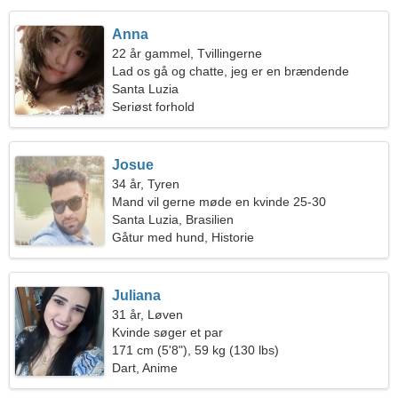
Anna
22 år gammel, Tvillingerne
Lad os gå og chatte, jeg er en brændende
kvinde
Santa Luzia
Seriøst forhold
Josue
34 år, Tyren
Mand vil gerne møde en kvinde 25-30
Santa Luzia, Brasilien
Gåtur med hund, Historie
Juliana
31 år, Løven
Kvinde søger et par
171 cm (5'8"), 59 kg (130 lbs)
Dart, Anime