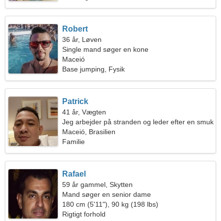
Robert
36 år, Løven
Single mand søger en kone
Maceió
Base jumping, Fysik
Patrick
41 år, Vægten
Jeg arbejder på stranden og leder efter en smuk
kvinde
Maceió, Brasilien
Familie
Rafael
59 år gammel, Skytten
Mand søger en senior dame
180 cm (5'11"), 90 kg (198 lbs)
Rigtigt forhold