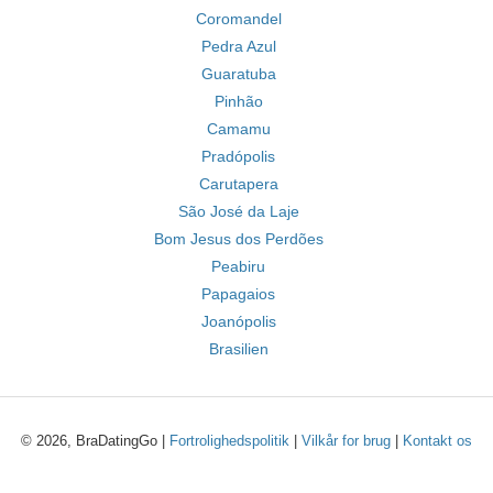
Coromandel
Pedra Azul
Guaratuba
Pinhão
Camamu
Pradópolis
Carutapera
São José da Laje
Bom Jesus dos Perdões
Peabiru
Papagaios
Joanópolis
Brasilien
© 2026, BraDatingGo |
Fortrolighedspolitik
|
Vilkår for brug
|
Kontakt os