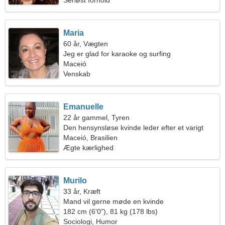
Seriøst forhold
Maria
60 år, Vægten
Jeg er glad for karaoke og surfing
Maceió
Venskab
Emanuelle
22 år gammel, Tyren
Den hensynsløse kvinde leder efter et varigt
forhold
Maceió, Brasilien
Ægte kærlighed
Murilo
33 år, Kræft
Mand vil gerne møde en kvinde
182 cm (6'0"), 81 kg (178 lbs)
Sociologi, Humor