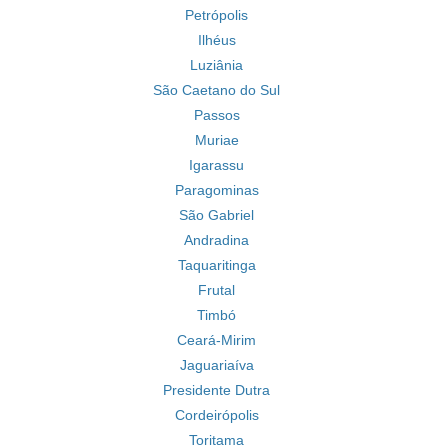
Petrópolis
Ilhéus
Luziânia
São Caetano do Sul
Passos
Muriae
Igarassu
Paragominas
São Gabriel
Andradina
Taquaritinga
Frutal
Timbó
Ceará-Mirim
Jaguariaíva
Presidente Dutra
Cordeirópolis
Toritama