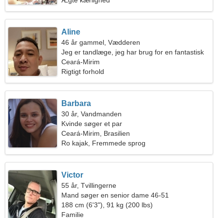
Ægte kærlighed
Aline
46 år gammel, Vædderen
Jeg er tandlæge, jeg har brug for en fantastisk
kvinde
Ceará-Mirim
Rigtigt forhold
Barbara
30 år, Vandmanden
Kvinde søger et par
Ceará-Mirim, Brasilien
Ro kajak, Fremmede sprog
Victor
55 år, Tvillingerne
Mand søger en senior dame 46-51
188 cm (6'3"), 91 kg (200 lbs)
Familie