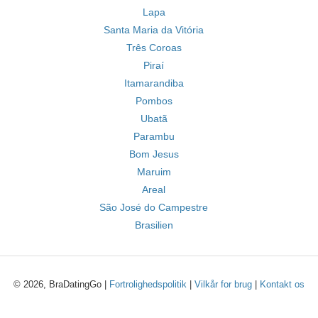
Lapa
Santa Maria da Vitória
Três Coroas
Piraí
Itamarandiba
Pombos
Ubatã
Parambu
Bom Jesus
Maruim
Areal
São José do Campestre
Brasilien
© 2026, BraDatingGo |
Fortrolighedspolitik
|
Vilkår for brug
|
Kontakt os