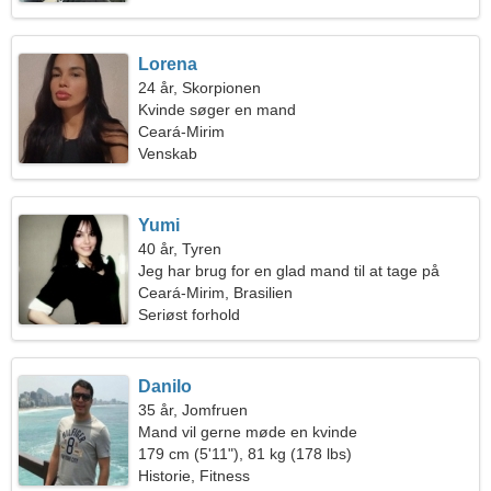
Lorena
24 år, Skorpionen
Kvinde søger en mand
Ceará-Mirim
Venskab
Yumi
40 år, Tyren
Jeg har brug for en glad mand til at tage på
camping sammen
Ceará-Mirim, Brasilien
Seriøst forhold
Danilo
35 år, Jomfruen
Mand vil gerne møde en kvinde
179 cm (5'11"), 81 kg (178 lbs)
Historie, Fitness