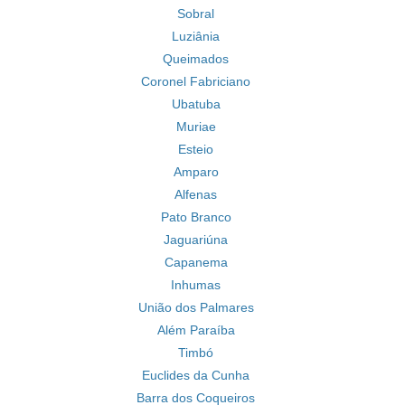
Sobral
Luziânia
Queimados
Coronel Fabriciano
Ubatuba
Muriae
Esteio
Amparo
Alfenas
Pato Branco
Jaguariúna
Capanema
Inhumas
União dos Palmares
Além Paraíba
Timbó
Euclides da Cunha
Barra dos Coqueiros