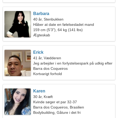
Barbara
40 år, Stenbukken
Håber at date en følelsesladet mand
159 cm (5'3"), 64 kg (141 lbs)
Ægteskab
Erick
41 år, Vædderen
Jeg arbejder i en forlystelsespark på udkig efter
en passioneret kvinde
Barra dos Coqueiros
Kortvarigt forhold
Karen
30 år, Kræft
Kvinde søger et par 32-37
Barra dos Coqueiros, Brasilien
Bodybuilding, Gåture i det fri