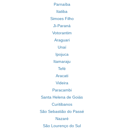
Parnaíba
Itatiba
Simoes Filho
Ji-Paraná
Votorantim
Araguari
Unaí
Ipojuca
Itamaraju
Tefé
Aracati
Videira
Paracambi
Santa Helena de Goiás
Curitibanos
São Sebastião do Passé
Nazaré
São Lourenço do Sul