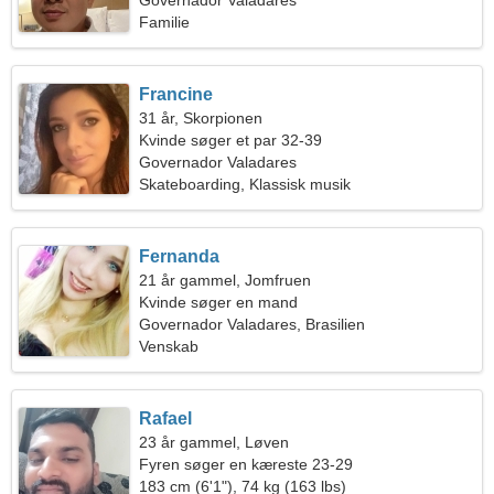
omgængelig kvinde
Governador Valadares
Familie
Francine
31 år, Skorpionen
Kvinde søger et par 32-39
Governador Valadares
Skateboarding, Klassisk musik
Fernanda
21 år gammel, Jomfruen
Kvinde søger en mand
Governador Valadares, Brasilien
Venskab
Rafael
23 år gammel, Løven
Fyren søger en kæreste 23-29
183 cm (6'1"), 74 kg (163 lbs)