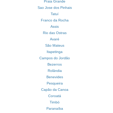
Praia Grande
Sao Jose dos Pinhais
Tatuí
Franco da Rocha
Assis
Rio das Ostras
Avaré
São Mateus
Itapetinga
Campos do Jordão
Bezerros
Rolândia
Benevides
Pesqueira
Capão da Canoa
Coroatá
Timbó
Paranaíba