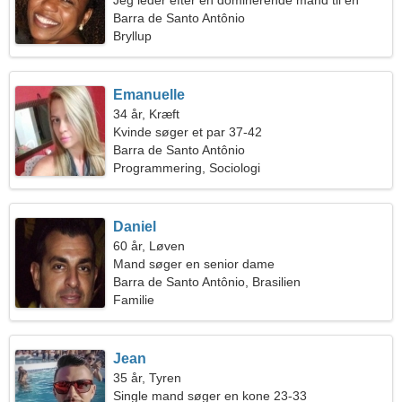
Jeg leder efter en dominerende mand til en
fælles tur
Barra de Santo Antônio
Bryllup
Emanuelle
34 år, Kræft
Kvinde søger et par 37-42
Barra de Santo Antônio
Programmering, Sociologi
Daniel
60 år, Løven
Mand søger en senior dame
Barra de Santo Antônio, Brasilien
Familie
Jean
35 år, Tyren
Single mand søger en kone 23-33