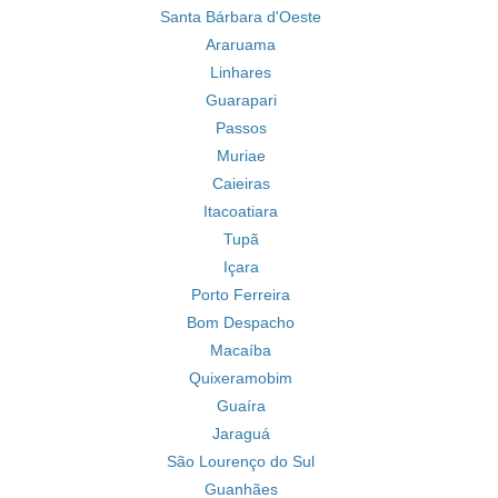
Santa Bárbara d'Oeste
Araruama
Linhares
Guarapari
Passos
Muriae
Caieiras
Itacoatiara
Tupã
Içara
Porto Ferreira
Bom Despacho
Macaíba
Quixeramobim
Guaíra
Jaraguá
São Lourenço do Sul
Guanhães