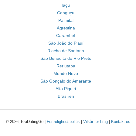
Iaçu
Canguçu
Palmital
Agrestina
Carambeí
São João do Piauí
Riacho de Santana
São Benedito do Rio Preto
Reriutaba
Mundo Novo
São Gonçalo do Amarante
Alto Piquiri
Brasilien
© 2026, BraDatingGo |
Fortrolighedspolitik
|
Vilkår for brug
|
Kontakt os