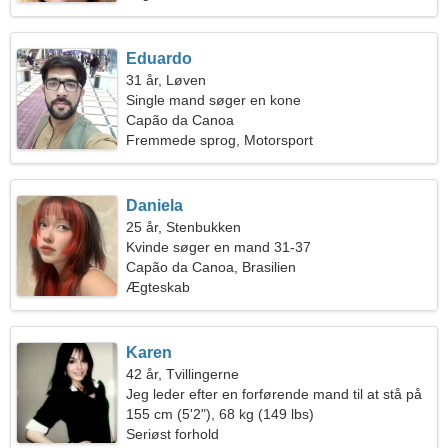
Eduardo
31 år, Løven
Single mand søger en kone
Capão da Canoa
Fremmede sprog, Motorsport
Daniela
25 år, Stenbukken
Kvinde søger en mand 31-37
Capão da Canoa, Brasilien
Ægteskab
Karen
42 år, Tvillingerne
Jeg leder efter en forførende mand til at stå på
ski sammen
155 cm (5'2"), 68 kg (149 lbs)
Seriøst forhold