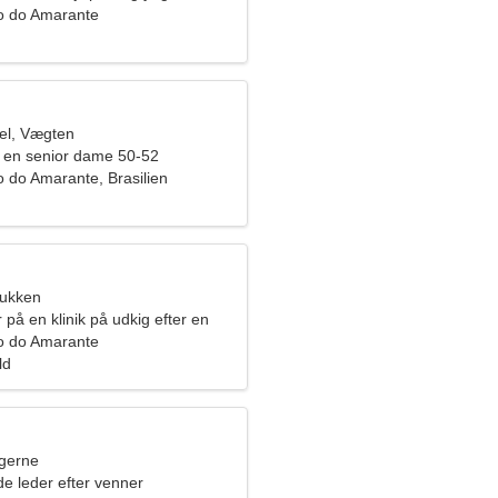
o do Amarante
el, Vægten
 en senior dame 50-52
 do Amarante, Brasilien
bukken
 på en klinik på udkig efter en
e
o do Amarante
ld
ngerne
e leder efter venner