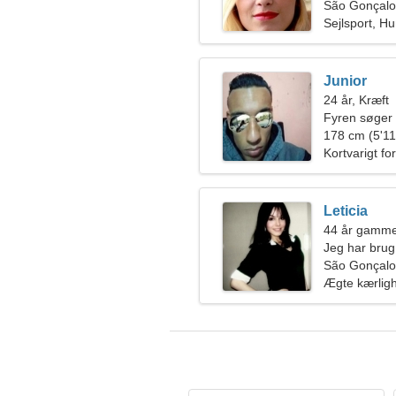
São Gonçalo 
Sejlsport, H
Junior
24 år, Kræft
Fyren søger
178 cm (5'11"
Kortvarigt fo
Leticia
44 år gamme
Jeg har brug 
på ski samm
São Gonçalo 
Ægte kærlig