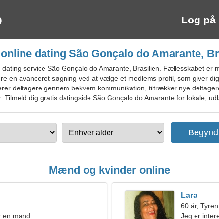
Log på
 online dating São Gonçalo do Amarante, Br
dating service São Gonçalo do Amarante, Brasilien. Fællesskabet er m
e en avanceret søgning ved at vælge et medlems profil, som giver dig 
erer deltagere gennem bekvem kommunikation, tiltrækker nye deltagere,
r. Tilmeld dig gratis datingside São Gonçalo do Amarante for lokale, udl
Mænd og kvinder online
Lara
60 år, Tyren
r en mand
Jeg er inter