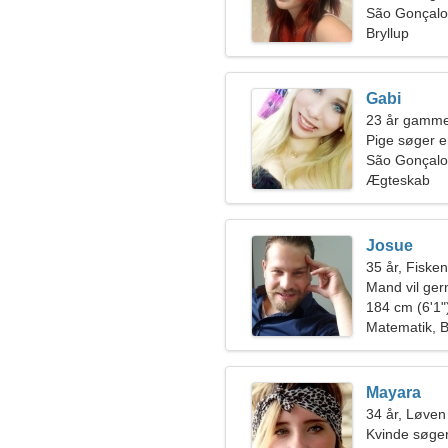
São Gonçalo 
Bryllup
Gabi
23 år gamme
Pige søger 
São Gonçalo
Ægteskab
Josue
35 år, Fiske
Mand vil ge
184 cm (6'1")
Matematik, B
Mayara
34 år, Løven
Kvinde søger