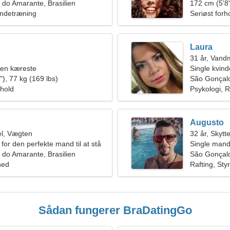
do Amarante, Brasilien
172 cm (5'8"
undetræning
Seriøst forh
Laura
31 år, Van
 en kæreste
Single kvin
), 77 kg (169 lbs)
São Gonçal
rhold
Psykologi, R
Augusto
l, Vægten
32 år, Skytt
for den perfekte mand til at stå
Single mand
en
do Amarante, Brasilien
São Gonçalo
hed
Rafting, Styr
Sådan fungerer BraDatingGo