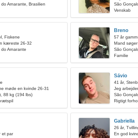
do Amarante, Brasilien
São Gonçal
Venskab
Breno
l, Fiskene
57 år gamm
en kæreste 26-32
Mand søger
 do Amarante
São Gonçalo
Familie
Sávio
ne
41 år, Sten
rne møde en kvinde 26-31
Jeg arbejder
, 88 kg (194 lbs)
smuk kvind
São Gonçal
rætspil
Rigtigt forho
Gabriella
26 år, Tvilli
 et par
En god kvind