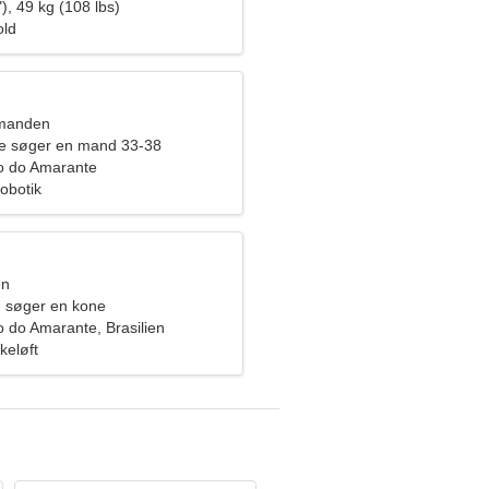
), 49 kg (108 lbs)
old
dmanden
de søger en mand 33-38
o do Amarante
obotik
en
 søger en kone
 do Amarante, Brasilien
keløft