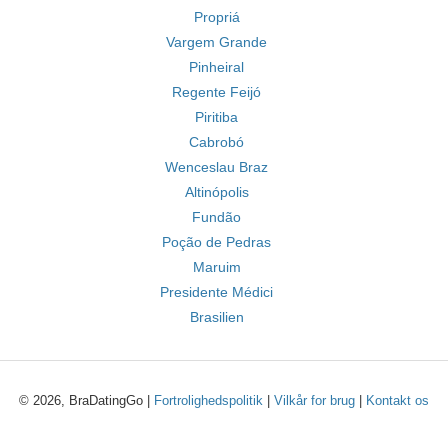
Propriá
Vargem Grande
Pinheiral
Regente Feijó
Piritiba
Cabrobó
Wenceslau Braz
Altinópolis
Fundão
Poção de Pedras
Maruim
Presidente Médici
Brasilien
© 2026, BraDatingGo |
Fortrolighedspolitik
|
Vilkår for brug
|
Kontakt os