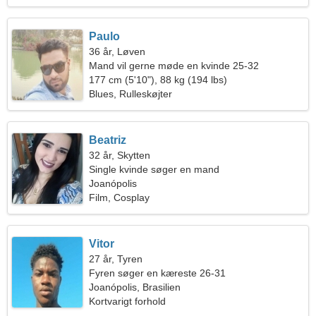
Paulo
36 år, Løven
Mand vil gerne møde en kvinde 25-32
177 cm (5'10"), 88 kg (194 lbs)
Blues, Rulleskøjter
Beatriz
32 år, Skytten
Single kvinde søger en mand
Joanópolis
Film, Cosplay
Vitor
27 år, Tyren
Fyren søger en kæreste 26-31
Joanópolis, Brasilien
Kortvarigt forhold