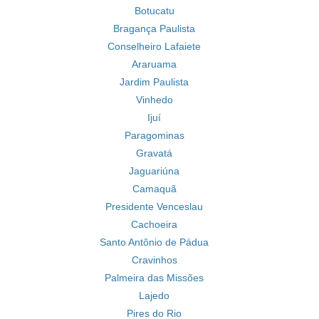
Botucatu
Bragança Paulista
Conselheiro Lafaiete
Araruama
Jardim Paulista
Vinhedo
Ijuí
Paragominas
Gravatá
Jaguariúna
Camaquã
Presidente Venceslau
Cachoeira
Santo Antônio de Pádua
Cravinhos
Palmeira das Missões
Lajedo
Pires do Rio