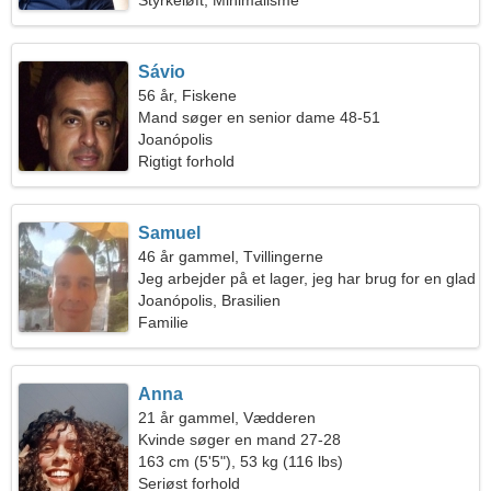
Styrkeløft, Minimalisme
Sávio
56 år, Fiskene
Mand søger en senior dame 48-51
Joanópolis
Rigtigt forhold
Samuel
46 år gammel, Tvillingerne
Jeg arbejder på et lager, jeg har brug for en glad
kvinde
Joanópolis, Brasilien
Familie
Anna
21 år gammel, Vædderen
Kvinde søger en mand 27-28
163 cm (5'5"), 53 kg (116 lbs)
Seriøst forhold