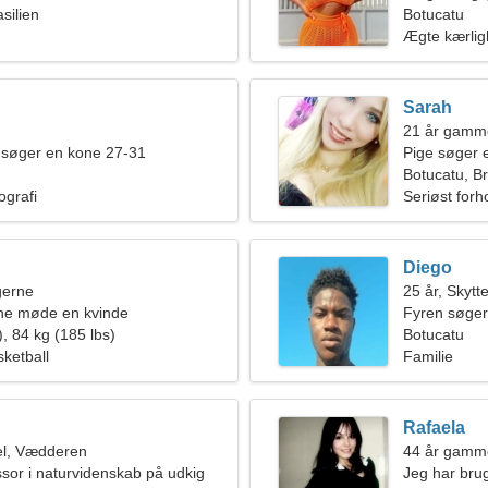
silien
Botucatu
Ægte kærli
Sarah
21 år gamm
 søger en kone 27-31
Pige søger 
Botucatu, Br
grafi
Seriøst forh
Diego
ngerne
25 år, Skytt
rne møde en kvinde
Fyren søger
, 84 kg (185 lbs)
Botucatu
sketball
Familie
Rafaela
l, Vædderen
44 år gamme
ssor i naturvidenskab på udkig
Jeg har brug