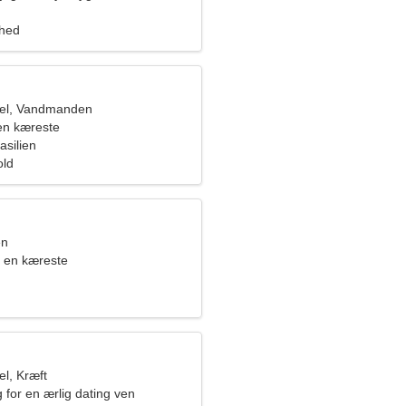
ghed
el, Vandmanden
en kæreste
asilien
old
en
 en kæreste
l, Kræft
 for en ærlig dating ven