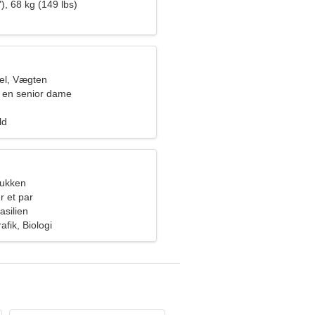
), 68 kg (149 lbs)
el, Vægten
 en senior dame
ld
bukken
r et par
asilien
fik, Biologi