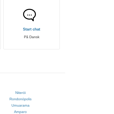
Start chat
På Dansk
Niterói
Rondonópolis
Umuarama
Amparo