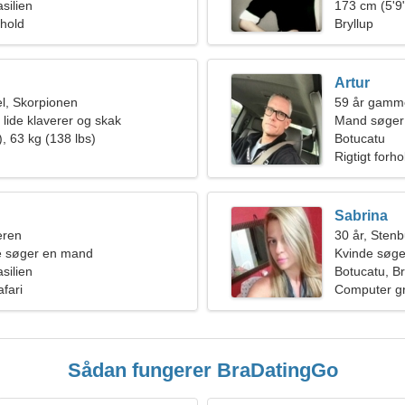
ig kvinde
silien
173 cm (5'9"
rhold
Bryllup
Artur
l, Skorpionen
59 år gamm
 lide klaverer og skak
Mand søger
, 63 kg (138 lbs)
Botucatu
Rigtigt forho
Sabrina
eren
30 år, Sten
de søger en mand
Kvinde søge
silien
Botucatu, Br
fari
Computer gra
Sådan fungerer BraDatingGo