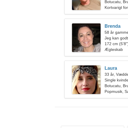
efter en venl
Botucatu, Bra
Kortvarigt fo
Brenda
58 år gamme
Jeg kan godt
172 cm (5'8")
Ægteskab
Laura
33 år, Vædd
Single kvin
Botucatu, Bra
Popmusik, Sa