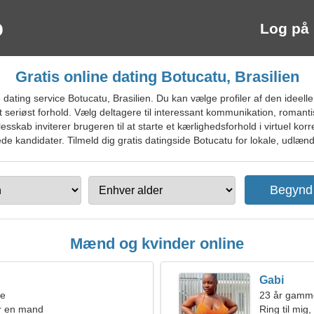
Log på
Gratis online dating Botucatu, Brasilien
ating service Botucatu, Brasilien. Du kan vælge profiler af den ideelle
 et seriøst forhold. Vælg deltagere til interessant kommunikation, roman
esskab inviterer brugeren til at starte et kærlighedsforhold i virtuel ko
de kandidater. Tilmeld dig gratis datingside Botucatu for lokale, udlændi
Mænd og kvinder online
Gabi
ne
23 år gamm
r en mand
Ring til mig