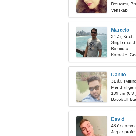
Botucatu, Bra
Venskab
Marcelo
34 år, Kræft
Single mand
Botucatu
Karaoke, Geo
Danilo
31 år, Tvilli
Mand vil ge
189 cm (6'3")
Baseball, Ba
David
46 år gamme
Jeg er profe