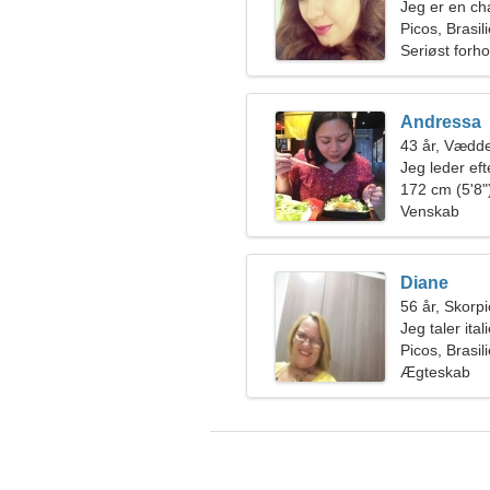
Jeg er en c
Picos, Brasil
Seriøst forho
Andressa
43 år, Vædd
Jeg leder eft
sammen
172 cm (5'8")
Venskab
Diane
56 år, Skorp
Jeg taler ital
Picos, Brasil
Ægteskab