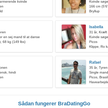
harmerende kvinde
Kvinde søg
ien
166 cm (5'6"
ld
Bryllup
Isabella
eren
31 år, Kræft
er en sej mand til at danse
Kvinde søge
, 68 kg (149 lbs)
Picos
Klippe, Ro k
Rafael
ionen
35 år, Tyren
iensk, hindi
Single mand
ien
Picos, Brasil
Havearbejde
Sådan fungerer BraDatingGo