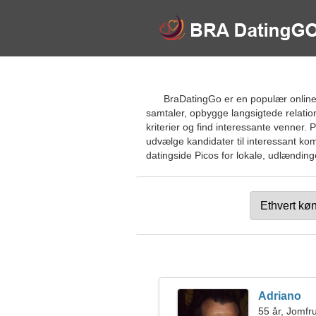
BraDatingGo er en populær online d
samtaler, opbygge langsigtede relatio
kriterier og find interessante venner. 
udvælge kandidater til interessant kom
datingside Picos for lokale, udlændinge
Adriano
55 år, Jomfr