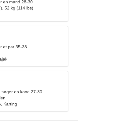
er en mand 28-30
), 52 kg (114 lbs)
r et par 35-38
ajak
 søger en kone 27-30
ien
, Karting