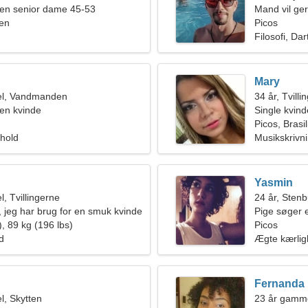
en senior dame 45-53
Mand vil ge
ien
Picos
Filosofi, Dar
Mary
el, Vandmanden
34 år, Tvilli
en kvinde
Single kvin
Picos, Brasil
rhold
Musikskrivn
Yasmin
, Tvillingerne
24 år, Sten
, jeg har brug for en smuk kvinde
Pige søger 
, 89 kg (196 lbs)
Picos
ld
Ægte kærli
Fernanda
, Skytten
23 år gamme