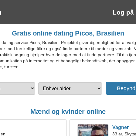
Log på
Gratis online dating Picos, Brasilien
ating service Picos, Brasilien. Projektet giver dig mulighed for at væ
ner med forskellige filtre og også finde partnere til møder og venskab.
Praktisk søgning hjælper hver deltager med at finde partnere. Til din tjene
munikation på internettet og et behageligt bekendtskab, der opbygger et
, turister.
Mænd og kvinder online
Vagner
uen
33 år, Skytt