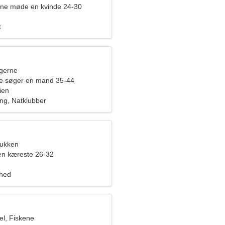
rne møde en kvinde 24-30
t
ngerne
de søger en mand 35-44
ien
ing, Natklubber
bukken
en kæreste 26-32
ghed
l, Fiskene