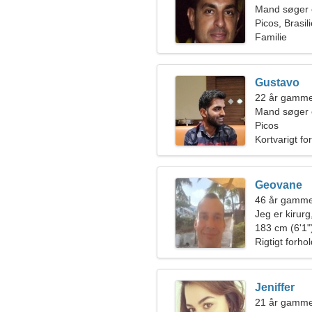
Mand søger 
Picos, Brasil
Familie
Gustavo
22 år gamm
Mand søger 
Picos
Kortvarigt fo
Geovane
46 år gammel
Jeg er kirurg
183 cm (6'1")
Rigtigt forho
Jeniffer
21 år gammel