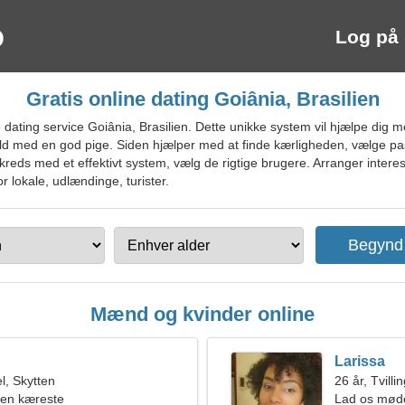
Log på
Gratis online dating Goiânia, Brasilien
ating service Goiânia, Brasilien. Dette unikke system vil hjælpe dig m
rhold med en god pige. Siden hjælper med at finde kærligheden, vælge pa
reds med et effektivt system, vælg de rigtige brugere. Arranger intere
or lokale, udlændinge, turister.
Mænd og kvinder online
Larissa
, Skytten
26 år, Tvilli
 en kæreste
Lad os møde