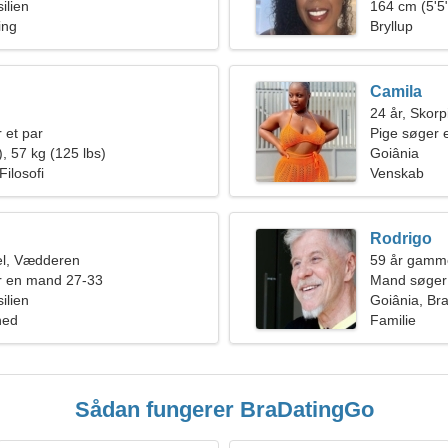
ilien
164 cm (5'5"
ing
Bryllup
Camila
24 år, Skor
 et par
Pige søger 
, 57 kg (125 lbs)
Goiânia
ilosofi
Venskab
Rodrigo
l, Vædderen
59 år gamm
r en mand 27-33
Mand søger
ilien
Goiânia, Bra
hed
Familie
Sådan fungerer BraDatingGo