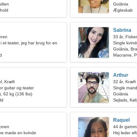
ilien
Goiânia
rhold
Ægteskab
Sabrina
eren
33 år, Fiske
i et teater, jeg har brug for en
Single kvin
Goiânia, Bra
ld
Macrame, Pa
Arthur
l, Kræft
32 år, Kræft
or guitar og teater
Single mand
, 62 kg (136 lbs)
Goiânia
ld
Sejlads, Kø
Raquel
ionen
44 år gamm
rne møde en kvinde
Hej leder ef