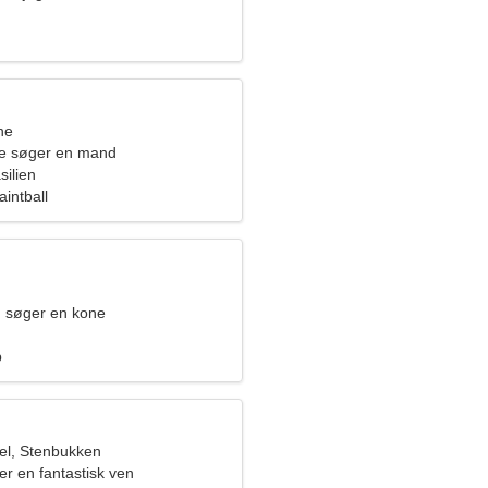
ne
de søger en mand
silien
intball
 søger en kone
b
el, Stenbukken
ter en fantastisk ven