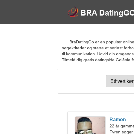
BraDatingGo er en populær online d
søgekriterier og starte et seriøst fo
til kommunikation. Udvid din omgangsk
Tilmeld dig gratis datingside Goiânia f
Ramon
22 år gammel
Fyren søger