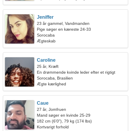
Jeniffer
23 år gammel, Vandmanden
Pige søger en kæreste 24-33
Sorocaba
Ægteskab
Caroline
25 år, Kræft
En drømmende kvinde leder efter et rigtigt
forhold
Sorocaba, Brasilien
Ægte kærlighed
Caue
27 år, Jomfruen
Mand søger en kvinde 25-29
182 cm (6'0"), 79 kg (174 lbs)
Kortvarigt forhold