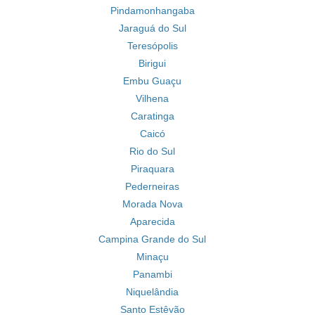
Pindamonhangaba
Jaraguá do Sul
Teresópolis
Birigui
Embu Guaçu
Vilhena
Caratinga
Caicó
Rio do Sul
Piraquara
Pederneiras
Morada Nova
Aparecida
Campina Grande do Sul
Minaçu
Panambi
Niquelândia
Santo Estêvão