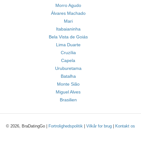
Morro Agudo
Álvares Machado
Mari
Itabaianinha
Bela Vista de Goiás
Lima Duarte
Cruzília
Capela
Uruburetama
Batalha
Monte Sião
Miguel Alves
Brasilien
© 2026, BraDatingGo |
Fortrolighedspolitik
|
Vilkår for brug
|
Kontakt os