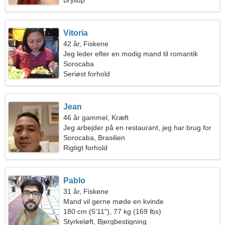
Bryllup
Vitoria
42 år, Fiskene
Jeg leder efter en modig mand til romantik
Sorocaba
Seriøst forhold
Jean
46 år gammel, Kræft
Jeg arbejder på en restaurant, jeg har brug for
en dygtig kvinde
Sorocaba, Brasilien
Rigtigt forhold
Pablo
31 år, Fiskene
Mand vil gerne møde en kvinde
180 cm (5'11"), 77 kg (169 lbs)
Styrkeløft, Bjergbestigning