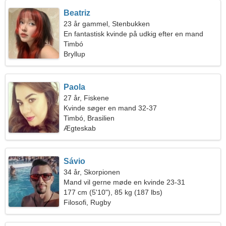
Beatriz
23 år gammel, Stenbukken
En fantastisk kvinde på udkig efter en mand
Timbó
Bryllup
Paola
27 år, Fiskene
Kvinde søger en mand 32-37
Timbó, Brasilien
Ægteskab
Sávio
34 år, Skorpionen
Mand vil gerne møde en kvinde 23-31
177 cm (5'10"), 85 kg (187 lbs)
Filosofi, Rugby