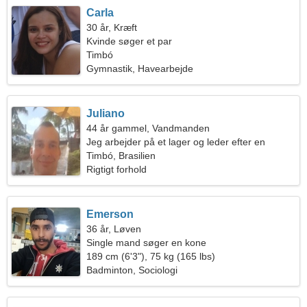
Carla
30 år, Kræft
Kvinde søger et par
Timbó
Gymnastik, Havearbejde
Juliano
44 år gammel, Vandmanden
Jeg arbejder på et lager og leder efter en
vidunderlig kvinde
Timbó, Brasilien
Rigtigt forhold
Emerson
36 år, Løven
Single mand søger en kone
189 cm (6'3"), 75 kg (165 lbs)
Badminton, Sociologi