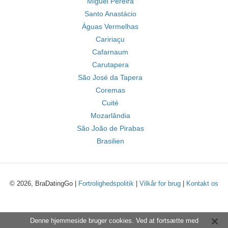
Miguel Pereira
Santo Anastácio
Águas Vermelhas
Caririaçu
Cafarnaum
Carutapera
São José da Tapera
Coremas
Cuité
Mozarlândia
São João de Pirabas
Brasilien
© 2026, BraDatingGo |
Fortrolighedspolitik
|
Vilkår for brug
|
Kontakt os
Denne hjemmeside bruger cookies. Ved at fortsætte med