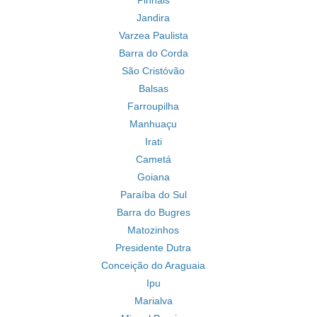
Pinhais
Jandira
Varzea Paulista
Barra do Corda
São Cristóvão
Balsas
Farroupilha
Manhuaçu
Irati
Cametá
Goiana
Paraíba do Sul
Barra do Bugres
Matozinhos
Presidente Dutra
Conceição do Araguaia
Ipu
Marialva