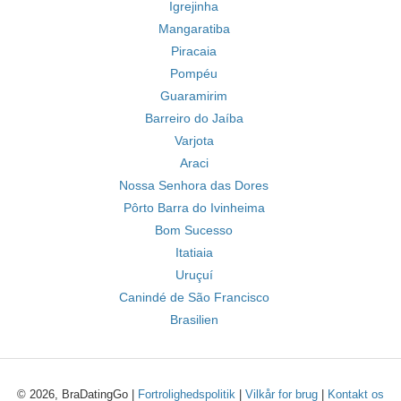
Igrejinha
Mangaratiba
Piracaia
Pompéu
Guaramirim
Barreiro do Jaíba
Varjota
Araci
Nossa Senhora das Dores
Pôrto Barra do Ivinheima
Bom Sucesso
Itatiaia
Uruçuí
Canindé de São Francisco
Brasilien
© 2026, BraDatingGo |
Fortrolighedspolitik
|
Vilkår for brug
|
Kontakt os