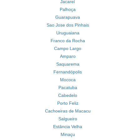
Jacareí
Palhoça
Guarapuava
Sao Jose dos Pinhais
Uruguaiana
Franco da Rocha
Campo Largo
Amparo
Saquarema
Fernandópolis
Mococa
Pacatuba
Cabedelo
Porto Feliz
Cachoeiras de Macacu
Salgueiro
Estância Velha
Minaçu