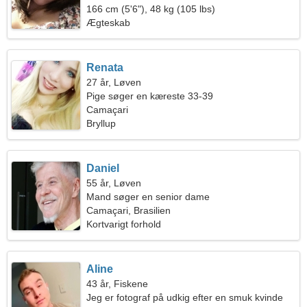
166 cm (5'6"), 48 kg (105 lbs)
Ægteskab
Renata
27 år, Løven
Pige søger en kæreste 33-39
Camaçari
Bryllup
Daniel
55 år, Løven
Mand søger en senior dame
Camaçari, Brasilien
Kortvarigt forhold
Aline
43 år, Fiskene
Jeg er fotograf på udkig efter en smuk kvinde