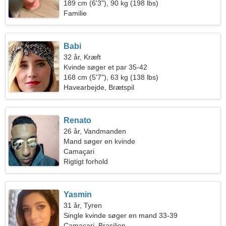
189 cm (6'3"), 90 kg (198 lbs)
Familie
Babi
32 år, Kræft
Kvinde søger et par 35-42
168 cm (5'7"), 63 kg (138 lbs)
Havearbejde, Brætspil
Renato
26 år, Vandmanden
Mand søger en kvinde
Camaçari
Rigtigt forhold
Yasmin
31 år, Tyren
Single kvinde søger en mand 33-39
Camaçari, Brasilien