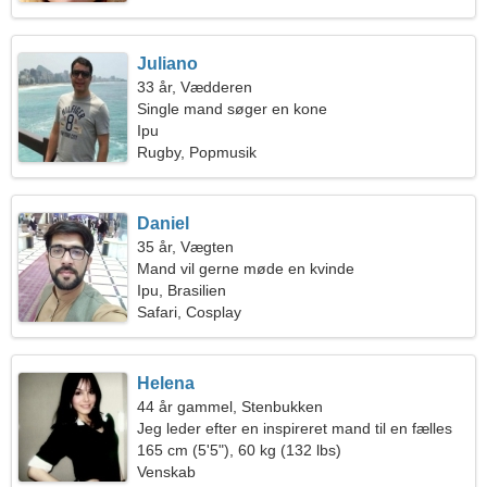
Juliano
33 år, Vædderen
Single mand søger en kone
Ipu
Rugby, Popmusik
Daniel
35 år, Vægten
Mand vil gerne møde en kvinde
Ipu, Brasilien
Safari, Cosplay
Helena
44 år gammel, Stenbukken
Jeg leder efter en inspireret mand til en fælles
tur
165 cm (5'5"), 60 kg (132 lbs)
Venskab