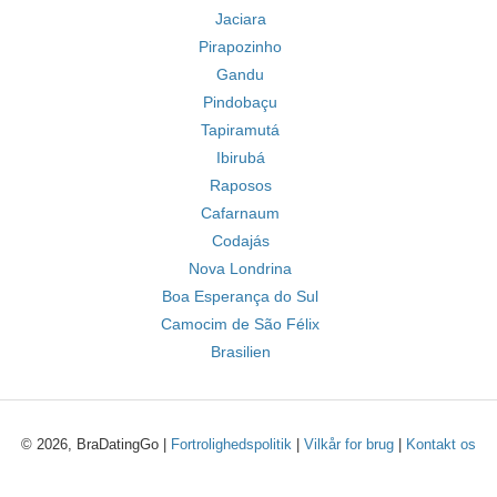
Jaciara
Pirapozinho
Gandu
Pindobaçu
Tapiramutá
Ibirubá
Raposos
Cafarnaum
Codajás
Nova Londrina
Boa Esperança do Sul
Camocim de São Félix
Brasilien
© 2026, BraDatingGo |
Fortrolighedspolitik
|
Vilkår for brug
|
Kontakt os