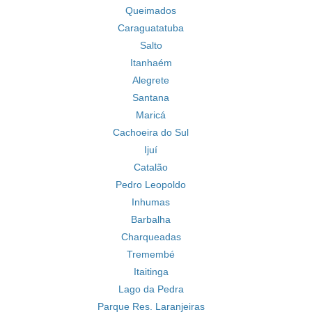
Queimados
Caraguatatuba
Salto
Itanhaém
Alegrete
Santana
Maricá
Cachoeira do Sul
Ijuí
Catalão
Pedro Leopoldo
Inhumas
Barbalha
Charqueadas
Tremembé
Itaitinga
Lago da Pedra
Parque Res. Laranjeiras