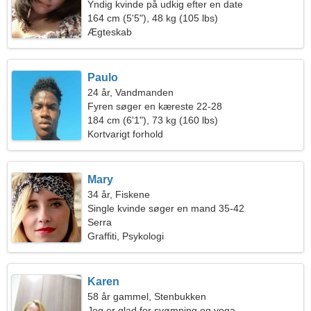
Yndig kvinde på udkig efter en date
164 cm (5'5"), 48 kg (105 lbs)
Ægteskab
Paulo
24 år, Vandmanden
Fyren søger en kæreste 22-28
184 cm (6'1"), 73 kg (160 lbs)
Kortvarigt forhold
Mary
34 år, Fiskene
Single kvinde søger en mand 35-42
Serra
Graffiti, Psykologi
Karen
58 år gammel, Stenbukken
Jeg er glad for svømning og yoga