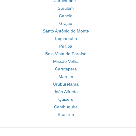
Jardinópolis
Surubim
Canela
Grajaú
Santo Antônio do Monte
Taquarituba
Piritiba
Bela Vista do Paraíso
Missão Velha
Carutapera
Maruim
Uruburetama
João Alfredo
Quixeré
Cambuquira
Brasilien