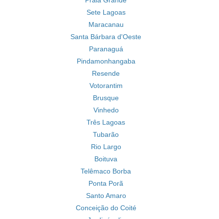
Praia Grande
Sete Lagoas
Maracanau
Santa Bárbara d'Oeste
Paranaguá
Pindamonhangaba
Resende
Votorantim
Brusque
Vinhedo
Três Lagoas
Tubarão
Rio Largo
Boituva
Telêmaco Borba
Ponta Porã
Santo Amaro
Conceição do Coité