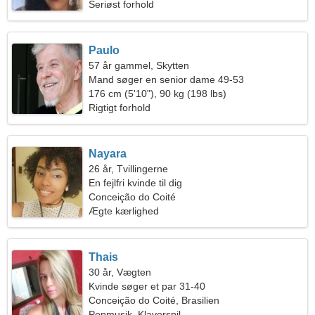
Seriøst forhold
Paulo
57 år gammel, Skytten
Mand søger en senior dame 49-53
176 cm (5'10"), 90 kg (198 lbs)
Rigtigt forhold
Nayara
26 år, Tvillingerne
En fejlfri kvinde til dig
Conceição do Coité
Ægte kærlighed
Thais
30 år, Vægten
Kvinde søger et par 31-40
Conceição do Coité, Brasilien
Popmusik, Klaverspil