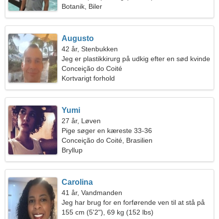
Botanik, Biler
Augusto
42 år, Stenbukken
Jeg er plastikkirurg på udkig efter en sød kvinde
Conceição do Coité
Kortvarigt forhold
Yumi
27 år, Løven
Pige søger en kæreste 33-36
Conceição do Coité, Brasilien
Bryllup
Carolina
41 år, Vandmanden
Jeg har brug for en forførende ven til at stå på
ski sammen
155 cm (5'2"), 69 kg (152 lbs)