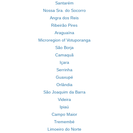
Santarém
Nossa Sra. do Socorro
Angra dos Reis
Ribeirão Pires
Araguaína
Microregion of Votuporanga
São Borja
Camaquã
Içara
Serrinha
Guaxupé
Orlândia
São Joaquim da Barra
Videira
Ipiaú
Campo Maior
Tremembé
Limoeiro do Norte