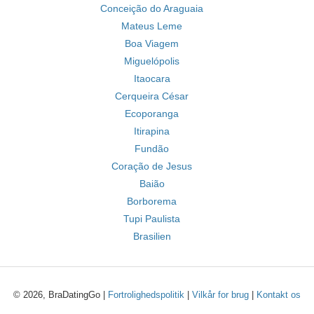
Conceição do Araguaia
Mateus Leme
Boa Viagem
Miguelópolis
Itaocara
Cerqueira César
Ecoporanga
Itirapina
Fundão
Coração de Jesus
Baião
Borborema
Tupi Paulista
Brasilien
© 2026, BraDatingGo |
Fortrolighedspolitik
|
Vilkår for brug
|
Kontakt os