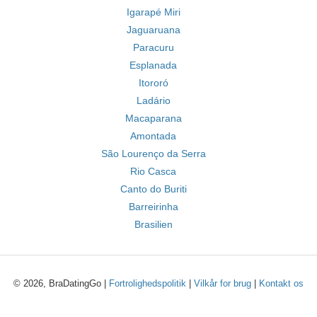
Igarapé Miri
Jaguaruana
Paracuru
Esplanada
Itororó
Ladário
Macaparana
Amontada
São Lourenço da Serra
Rio Casca
Canto do Buriti
Barreirinha
Brasilien
© 2026, BraDatingGo |
Fortrolighedspolitik
|
Vilkår for brug
|
Kontakt os