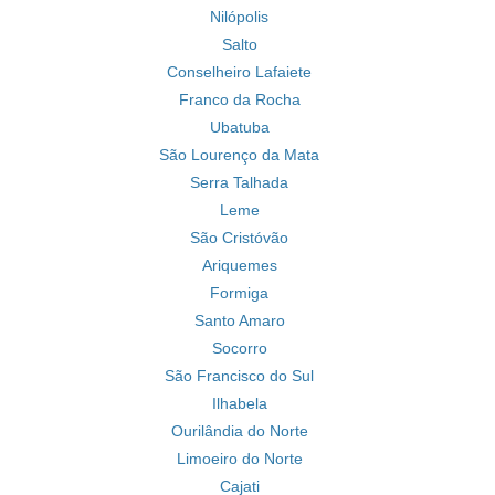
Nilópolis
Salto
Conselheiro Lafaiete
Franco da Rocha
Ubatuba
São Lourenço da Mata
Serra Talhada
Leme
São Cristóvão
Ariquemes
Formiga
Santo Amaro
Socorro
São Francisco do Sul
Ilhabela
Ourilândia do Norte
Limoeiro do Norte
Cajati