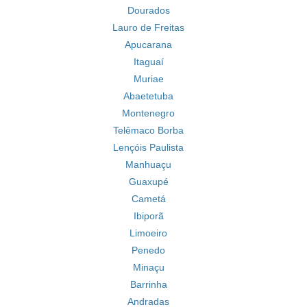
Dourados
Lauro de Freitas
Apucarana
Itaguaí
Muriae
Abaetetuba
Montenegro
Telêmaco Borba
Lençóis Paulista
Manhuaçu
Guaxupé
Cametá
Ibiporã
Limoeiro
Penedo
Minaçu
Barrinha
Andradas