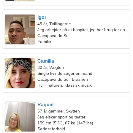
Igor
45 år, Tvillingerne
Jeg arbejder på et hospital, jeg har brug for en
venlig kvinde
Caçapava do Sul
Familie
Camilla
30 år, Vægten
Single kvinde søger en mand
Caçapava do Sul, Brasilien
Hvil i naturen, Klassisk musik
Raquel
57 år gammel, Skytten
Jeg elsker sport og teater
159 cm (5'3"), 67 kg (147 lbs)
Seriøst forhold