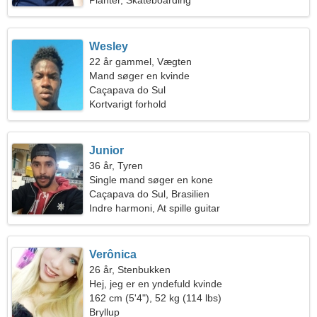
Planter, Skateboarding
Wesley
22 år gammel, Vægten
Mand søger en kvinde
Caçapava do Sul
Kortvarigt forhold
Junior
36 år, Tyren
Single mand søger en kone
Caçapava do Sul, Brasilien
Indre harmoni, At spille guitar
Verônica
26 år, Stenbukken
Hej, jeg er en yndefuld kvinde
162 cm (5'4"), 52 kg (114 lbs)
Bryllup