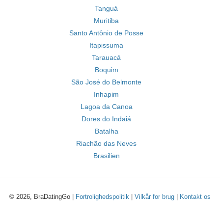
Tanguá
Muritiba
Santo Antônio de Posse
Itapissuma
Tarauacá
Boquim
São José do Belmonte
Inhapim
Lagoa da Canoa
Dores do Indaiá
Batalha
Riachão das Neves
Brasilien
© 2026, BraDatingGo |
Fortrolighedspolitik
|
Vilkår for brug
|
Kontakt os