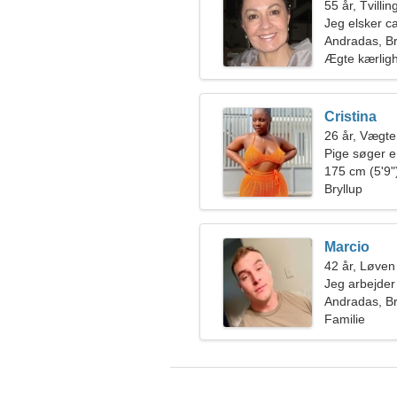
55 år, Tvilli
Jeg elsker c
Andradas, Br
Ægte kærlig
Cristina
26 år, Vægt
Pige søger 
175 cm (5'9")
Bryllup
Marcio
42 år, Løven
Jeg arbejder 
dygtig kvind
Andradas, Br
Familie