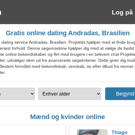
Log på
Gratis online dating Andradas, Brasilien
ating service Andradas, Brasilien. Projektet hjælper med at finde bruge
eriøst forhold. Denne søgemaskine hjælper dig med at vælge de bedst 
ante online bekendtskaber og flirt med brugere i en bekvem chat Projekte
nder, udvælger dem ud fra avancerede søgekriterier. Dette giver dig mul
 Bestem formålet med bekendtskab, venskab, se efter tilbud fra venner, 
ter.
Mænd og kvinder online
Thiago