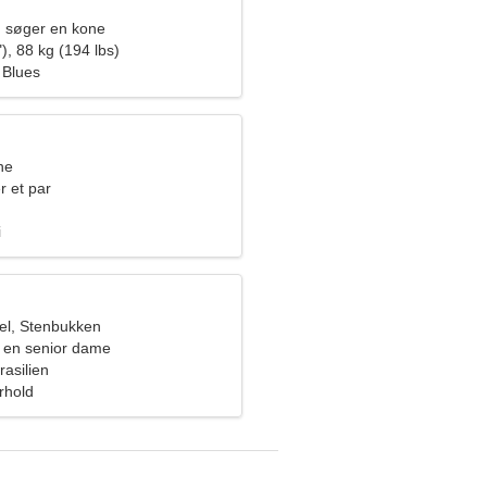
 søger en kone
), 88 kg (194 lbs)
 Blues
ne
r et par
i
el, Stenbukken
 en senior dame
asilien
orhold