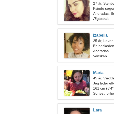
27 år, Stenb
Kvinde søge
Andradas, Br
Ægteskab
Izabella
25 år, Løven
En beskeden 
Andradas
Venskab
Maria
45 år, Vædd
Jeg leder eft
ski sammen
161 cm (5'4")
Seriøst forho
Lara