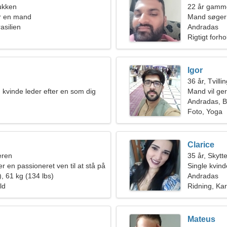
ukken
22 år gamme
r en mand
Mand søger
asilien
Andradas
Rigtigt forho
Igor
36 år, Tvilli
kvinde leder efter en som dig
Mand vil ge
Andradas, Br
Foto, Yoga
Clarice
eren
35 år, Skytt
er en passioneret ven til at stå på
Single kvin
, 61 kg (134 lbs)
Andradas
ld
Ridning, Ka
Mateus