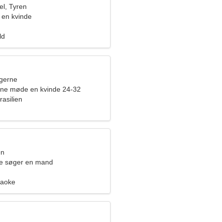
l, Tyren
 en kvinde
ld
ngerne
rne møde en kvinde 24-32
asilien
en
de søger en mand
raoke