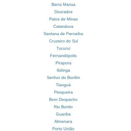
Barra Mansa
Dourados
Patos de Minas
Catanduva
Santana de Parnaíba
Cruzeiro do Sul
Tucuruí
Fernandópolis
Pirapora
Ibitinga
Senhor do Bonfim
Tianguá
Pesqueira
Bom Despacho
Rio Bonito
Guariba
Almenara
Porto União