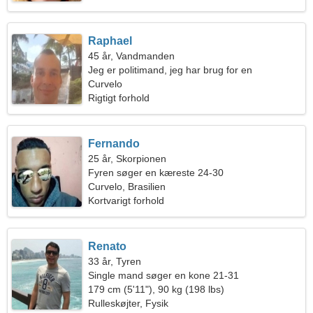
Raphael
45 år, Vandmanden
Jeg er politimand, jeg har brug for en
usædvanlig kvinde
Curvelo
Rigtigt forhold
Fernando
25 år, Skorpionen
Fyren søger en kæreste 24-30
Curvelo, Brasilien
Kortvarigt forhold
Renato
33 år, Tyren
Single mand søger en kone 21-31
179 cm (5'11"), 90 kg (198 lbs)
Rulleskøjter, Fysik