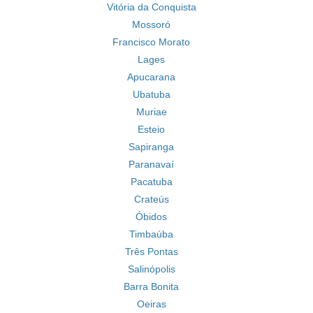
Vitória da Conquista
Mossoró
Francisco Morato
Lages
Apucarana
Ubatuba
Muriae
Esteio
Sapiranga
Paranavaí
Pacatuba
Crateús
Óbidos
Timbaúba
Três Pontas
Salinópolis
Barra Bonita
Oeiras