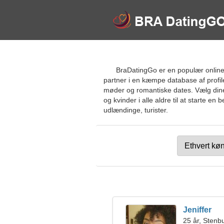
BraDatingGo er en populær online d
partner i en kæmpe database af profile
møder og romantiske dates. Vælg dine 
og kvinder i alle aldre til at starte e
udlændinge, turister.
Jeniffer
25 år, Stenb