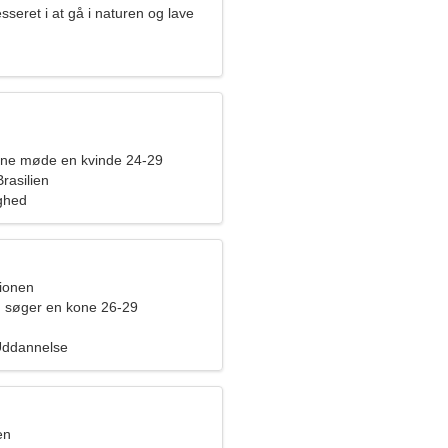
esseret i at gå i naturen og lave
rne møde en kvinde 24-29
rasilien
ghed
pionen
 søger en kone 26-29
Uddannelse
en