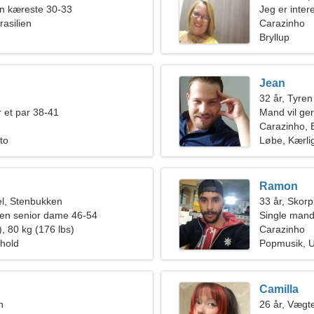
en kæreste 30-33
Jeg er inter
rasilien
mad
Carazinho
Bryllup
Jean
32 år, Tyren
 et par 38-41
Mand vil ge
Carazinho, B
to
Løbe, Kærli
Ramon
l, Stenbukken
33 år, Skor
en senior dame 46-54
Single mand
, 80 kg (176 lbs)
Carazinho
rhold
Popmusik, 
Camilla
n
26 år, Vægt