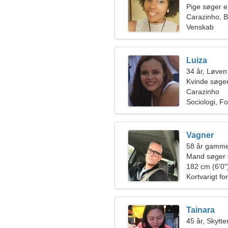
Pige søger 
Carazinho, B
Venskab
Luiza
34 år, Løven
Kvinde søger
Carazinho
Sociologi, Fo
Vagner
58 år gamme
Mand søger 
182 cm (6'0")
Kortvarigt fo
Tainara
45 år, Skytte