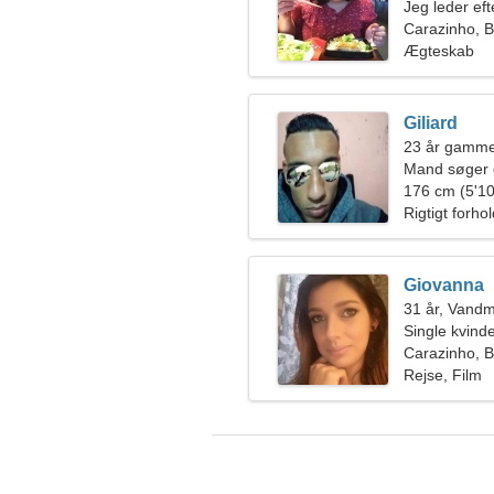
Jeg leder eft
Carazinho, B
Ægteskab
Giliard
23 år gamme
Mand søger 
176 cm (5'10
Rigtigt forho
Giovanna
31 år, Vand
Single kvin
Carazinho, B
Rejse, Film