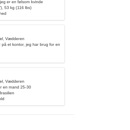
, jeg er en følsom kvinde
), 53 kg (116 lbs)
ghed
el, Vædderen
 på et kontor, jeg har brug for en
de
el, Vædderen
er en mand 25-30
rasilien
old