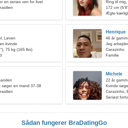
er en seriøs ven for livet
Ring til mig
rasilien
172 cm (5'8"
Ægte kærli
Henrique
l, Løven
46 år gamm
en kvinde
Jeg arbejder
"), 75 kg (165 lbs)
perfekt kvin
Carazinho
ld
Familie
Michele
manden
22 år gamm
de søger en mand 37-38
Kvinde søg
rasilien
Carazinho, B
Seriøst forh
Sådan fungerer BraDatingGo