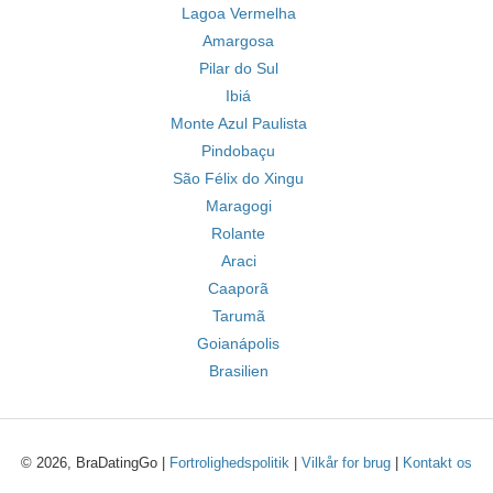
Lagoa Vermelha
Amargosa
Pilar do Sul
Ibiá
Monte Azul Paulista
Pindobaçu
São Félix do Xingu
Maragogi
Rolante
Araci
Caaporã
Tarumã
Goianápolis
Brasilien
© 2026, BraDatingGo |
Fortrolighedspolitik
|
Vilkår for brug
|
Kontakt os