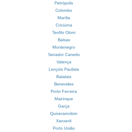
Petrópolis
Colombo
Marília
Criciúma
Teofilo Otoni
Balsas
Montenegro
Senador Canedo
Valença
Lençóis Paulista
Batatais
Benevides
Porto Ferreira
Mairinque
Garça
Quixeramobim
Xanxerê
Porto União