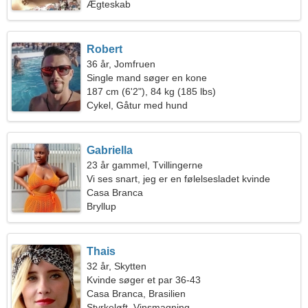
Ægteskab
Robert
36 år, Jomfruen
Single mand søger en kone
187 cm (6'2"), 84 kg (185 lbs)
Cykel, Gåtur med hund
Gabriella
23 år gammel, Tvillingerne
Vi ses snart, jeg er en følelsesladet kvinde
Casa Branca
Bryllup
Thais
32 år, Skytten
Kvinde søger et par 36-43
Casa Branca, Brasilien
Styrkeløft, Vinsmagning