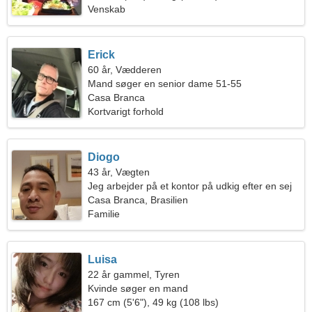
Venskab
Erick
60 år, Vædderen
Mand søger en senior dame 51-55
Casa Branca
Kortvarigt forhold
Diogo
43 år, Vægten
Jeg arbejder på et kontor på udkig efter en sej
kvinde
Casa Branca, Brasilien
Familie
Luisa
22 år gammel, Tyren
Kvinde søger en mand
167 cm (5'6"), 49 kg (108 lbs)