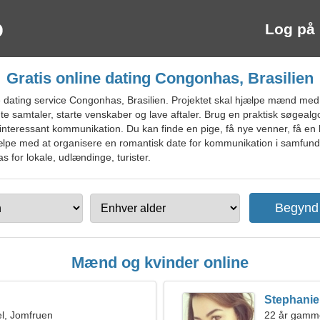
Log på
Gratis online dating Congonhas, Brasilien
 dating service Congonhas, Brasilien. Projektet skal hjælpe mænd med
nte samtaler, starte venskaber og lave aftaler. Brug en praktisk søgeal
rte interessant kommunikation. Du kan finde en pige, få nye venner, få en 
lpe med at organisere en romantisk date for kommunikation i samfundet
s for lokale, udlændinge, turister.
Mænd og kvinder online
Stephanie
l, Jomfruen
22 år gamme