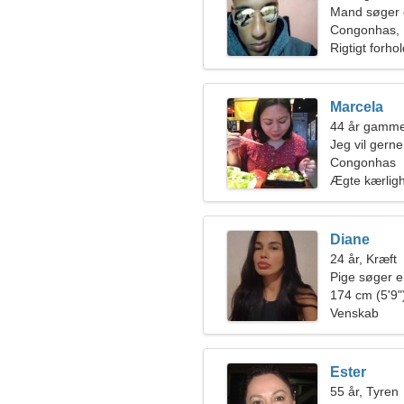
Mand søger 
Congonhas, B
Rigtigt forho
Marcela
44 år gamme
Jeg vil ger
Congonhas
Ægte kærlig
Diane
24 år, Kræft
Pige søger 
174 cm (5'9")
Venskab
Ester
55 år, Tyren