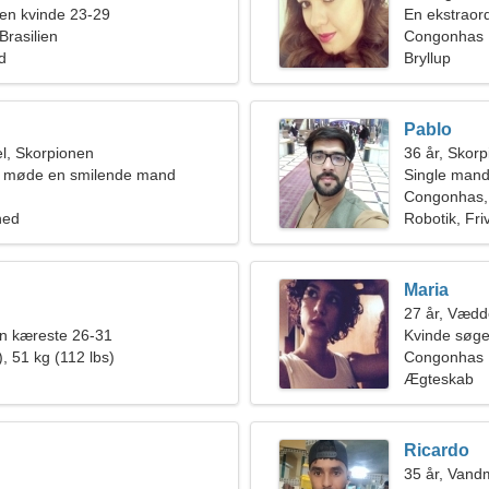
en kvinde 23-29
En ekstraor
rasilien
Congonhas
ld
Bryllup
Pablo
l, Skorpionen
36 år, Skor
ne møde en smilende mand
Single mand
Congonhas, 
hed
Robotik, Friv
Maria
27 år, Vædd
en kæreste 26-31
Kvinde søg
, 51 kg (112 lbs)
Congonhas
Ægteskab
Ricardo
35 år, Van