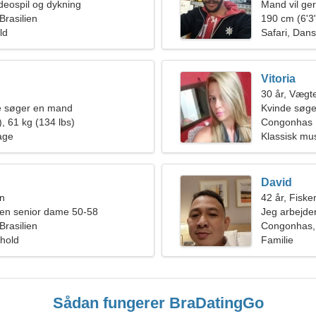
ideospil og dykning
Mand vil ge
rasilien
190 cm (6'3"
ld
Safari, Dans
Vitoria
30 år, Vægt
de søger en mand
Kvinde søge
, 61 kg (134 lbs)
Congonhas
age
Klassisk mu
David
en
42 år, Fiske
en senior dame 50-58
Jeg arbejder
rasilien
vidunderlig 
Congonhas, 
rhold
Familie
Sådan fungerer BraDatingGo