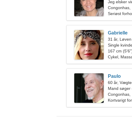
Jeg elsker v
Congonhas, B
Seriøst forho
Gabrielle
31 år, Løven
Single kvin
167 cm (5'6")
Cykel, Mass
Paulo
60 år, Vægt
Mand søger 
Congonhas, B
Kortvarigt fo