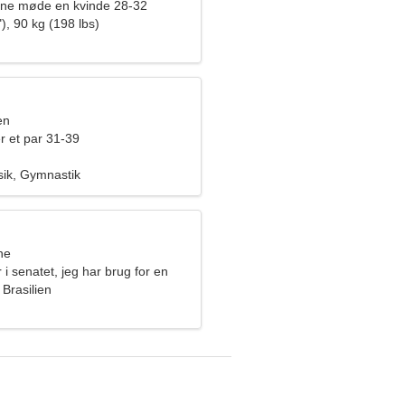
rne møde en kvinde 28-32
), 90 kg (198 lbs)
en
r et par 31-39
sik, Gymnastik
ne
 i senatet, jeg har brug for en
kvinde
Brasilien