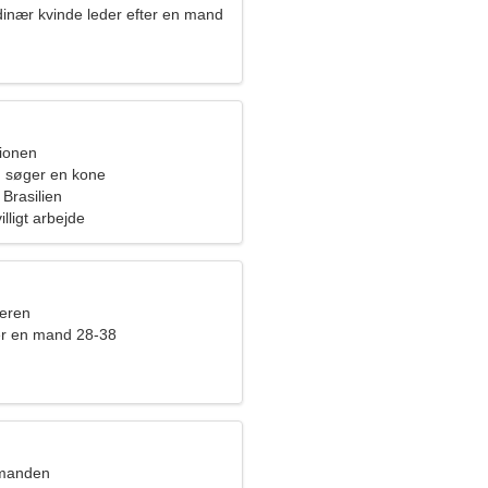
dinær kvinde leder efter en mand
pionen
 søger en kone
Brasilien
illigt arbejde
eren
er en mand 28-38
dmanden