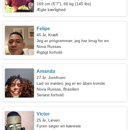
169 cm (5'7"), 66 kg (145 lbs)
Ægte kærlighed
Felipe
45 år, Kræft
Jeg er programmør, jeg har brug for en
passioneret kvinde
Nova Russas
Rigtigt forhold
Amanda
27 år, Jomfruen
Lad os mødes, jeg er en åben kvinde
Nova Russas, Brasilien
Seriøst forhold
Victor
25 år, Løven
Fyren søger en kæreste