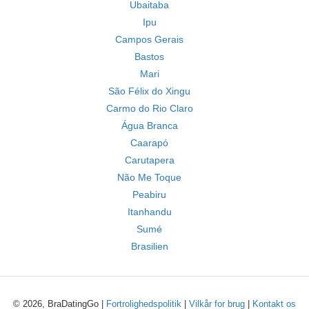
Ubaitaba
Ipu
Campos Gerais
Bastos
Mari
São Félix do Xingu
Carmo do Rio Claro
Água Branca
Caarapó
Carutapera
Não Me Toque
Peabiru
Itanhandu
Sumé
Brasilien
© 2026, BraDatingGo |
Fortrolighedspolitik
|
Vilkår for brug
|
Kontakt os