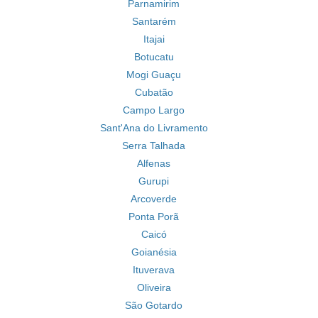
Parnamirim
Santarém
Itajai
Botucatu
Mogi Guaçu
Cubatão
Campo Largo
Sant'Ana do Livramento
Serra Talhada
Alfenas
Gurupi
Arcoverde
Ponta Porã
Caicó
Goianésia
Ituverava
Oliveira
São Gotardo