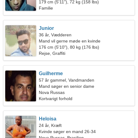
179 cm (5'11"), 72 kg (158 lbs)
Familie
Junior
36 år, Vædderen
Mand vil gerne møde en kvinde
176 cm (5'10"), 80 kg (176 lbs)
Rejse, Graffiti
Guilherme
57 år gammel, Vandmanden
Mand søger en senior dame
Nova Russas
Kortvarigt forhold
Heloisa
24 år, Kræft
Kvinde søger en mand 26-34
Nova Russas, Brasilien