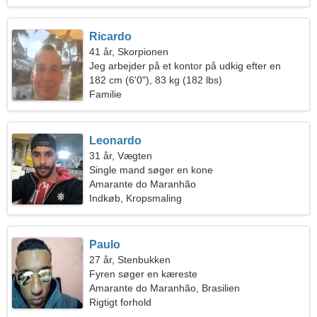
Ricardo
41 år, Skorpionen
Jeg arbejder på et kontor på udkig efter en
legende kvinde
182 cm (6'0"), 83 kg (182 lbs)
Familie
Leonardo
31 år, Vægten
Single mand søger en kone
Amarante do Maranhão
Indkøb, Kropsmaling
Paulo
27 år, Stenbukken
Fyren søger en kæreste
Amarante do Maranhão, Brasilien
Rigtigt forhold