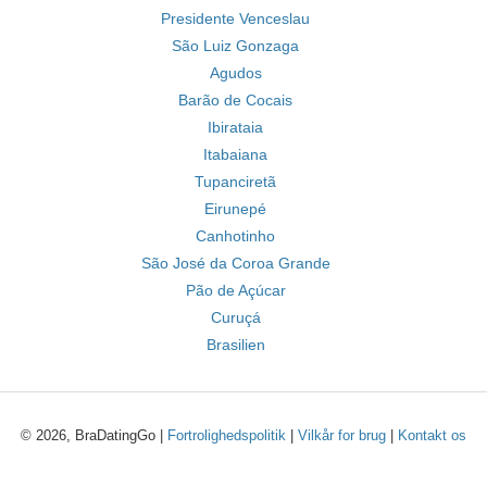
Presidente Venceslau
São Luiz Gonzaga
Agudos
Barão de Cocais
Ibirataia
Itabaiana
Tupanciretã
Eirunepé
Canhotinho
São José da Coroa Grande
Pão de Açúcar
Curuçá
Brasilien
© 2026, BraDatingGo |
Fortrolighedspolitik
|
Vilkår for brug
|
Kontakt os