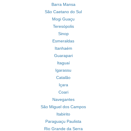
Barra Mansa
São Caetano do Sul
Mogi Guaçu
Teresópolis
Sinop
Esmeraldas
Itanhaém
Guarapari
Itaguaí
Igarassu
Catalão
Içara
Coari
Navegantes
São Miguel dos Campos
Itabirito
Paraguaçu Paulista
Rio Grande da Serra