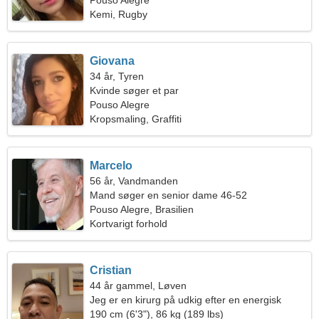
Pouso Alegre
Kemi, Rugby
Giovana
34 år, Tyren
Kvinde søger et par
Pouso Alegre
Kropsmaling, Graffiti
Marcelo
56 år, Vandmanden
Mand søger en senior dame 46-52
Pouso Alegre, Brasilien
Kortvarigt forhold
Cristian
44 år gammel, Løven
Jeg er en kirurg på udkig efter en energisk
kvinde
190 cm (6'3"), 86 kg (189 lbs)