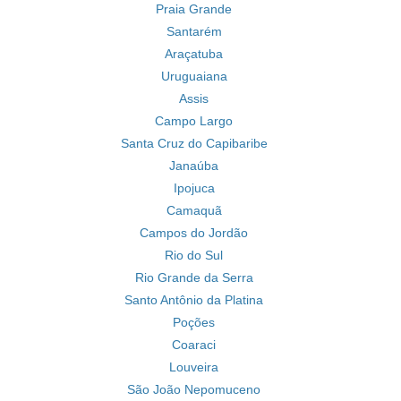
Praia Grande
Santarém
Araçatuba
Uruguaiana
Assis
Campo Largo
Santa Cruz do Capibaribe
Janaúba
Ipojuca
Camaquã
Campos do Jordão
Rio do Sul
Rio Grande da Serra
Santo Antônio da Platina
Poções
Coaraci
Louveira
São João Nepomuceno