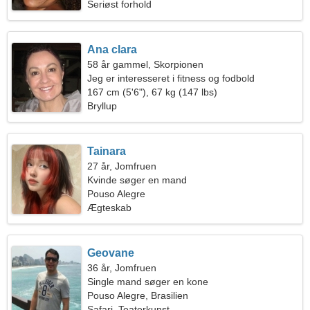
Seriøst forhold
Ana clara
58 år gammel, Skorpionen
Jeg er interesseret i fitness og fodbold
167 cm (5'6"), 67 kg (147 lbs)
Bryllup
Tainara
27 år, Jomfruen
Kvinde søger en mand
Pouso Alegre
Ægteskab
Geovane
36 år, Jomfruen
Single mand søger en kone
Pouso Alegre, Brasilien
Safari, Teaterkunst