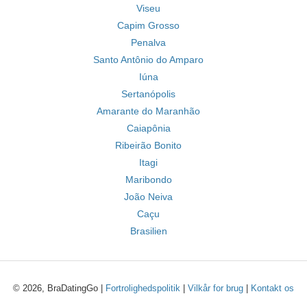
Viseu
Capim Grosso
Penalva
Santo Antônio do Amparo
Iúna
Sertanópolis
Amarante do Maranhão
Caiapônia
Ribeirão Bonito
Itagi
Maribondo
João Neiva
Caçu
Brasilien
© 2026, BraDatingGo |
Fortrolighedspolitik
|
Vilkår for brug
|
Kontakt os