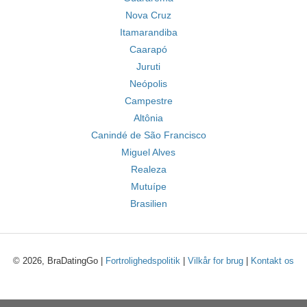
Nova Cruz
Itamarandiba
Caarapó
Juruti
Neópolis
Campestre
Altônia
Canindé de São Francisco
Miguel Alves
Realeza
Mutuípe
Brasilien
© 2026, BraDatingGo |
Fortrolighedspolitik
|
Vilkår for brug
|
Kontakt os