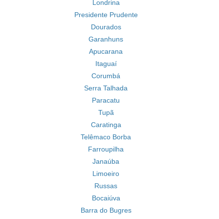
Londrina
Presidente Prudente
Dourados
Garanhuns
Apucarana
Itaguaí
Corumbá
Serra Talhada
Paracatu
Tupã
Caratinga
Telêmaco Borba
Farroupilha
Janaúba
Limoeiro
Russas
Bocaiúva
Barra do Bugres