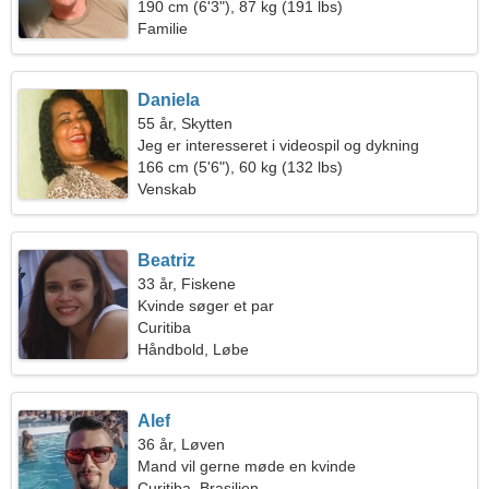
glødende kvinde
190 cm (6'3"), 87 kg (191 lbs)
Familie
Daniela
55 år, Skytten
Jeg er interesseret i videospil og dykning
166 cm (5'6"), 60 kg (132 lbs)
Venskab
Beatriz
33 år, Fiskene
Kvinde søger et par
Curitiba
Håndbold, Løbe
Alef
36 år, Løven
Mand vil gerne møde en kvinde
Curitiba, Brasilien